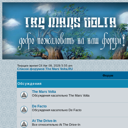
Текущее время Сб Авг 08, 2026 5:55 am
Список форумов The Mars Volta.RU
Форум
Обсуждения
The Mars Volta
Обсуждения касательно The Mars Volta
De Facto
Обсуждения касательно De Facto
At The Drive-In
Все относительно At The Drive-In