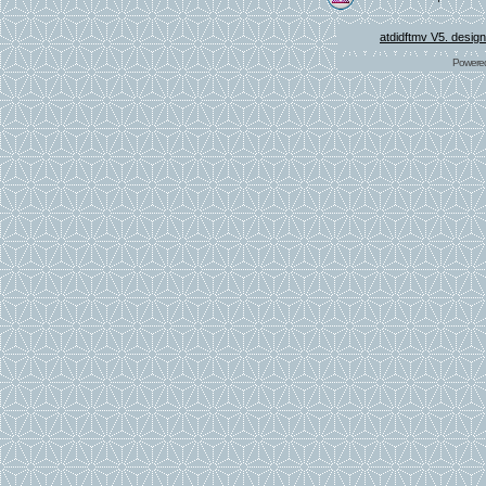
atdidftmv V5. desig
Powere