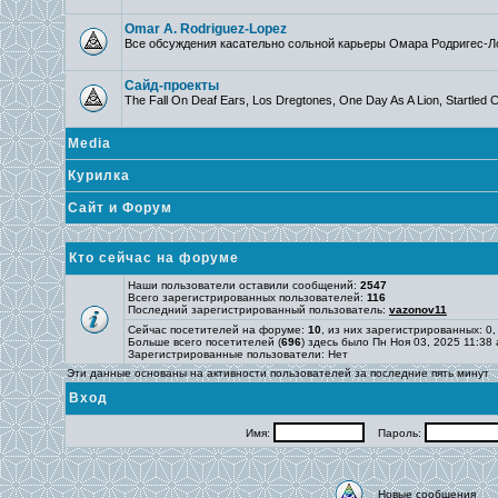
Omar A. Rodriguez-Lopez
Все обсуждения касательно сольной карьеры Омара Родригес-Л
Сайд-проекты
The Fall On Deaf Ears, Los Dregtones, One Day As A Lion, Startled C
Media
Курилка
Сайт и Форум
Кто сейчас на форуме
Наши пользователи оставили сообщений:
2547
Всего зарегистрированных пользователей:
116
Последний зарегистрированный пользователь:
vazonov11
Сейчас посетителей на форуме:
10
, из них зарегистрированных: 0,
Больше всего посетителей (
696
) здесь было Пн Ноя 03, 2025 11:38
Зарегистрированные пользователи: Нет
Эти данные основаны на активности пользователей за последние пять минут
Вход
Имя:
Пароль:
Новые сообщения