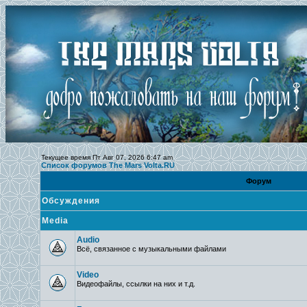
Текущее время Пт Авг 07, 2026 6:47 am
Список форумов The Mars Volta.RU
Форум
Обсуждения
Media
Audio
Всё, связанное с музыкальными файлами
Video
Видеофайлы, ссылки на них и т.д.