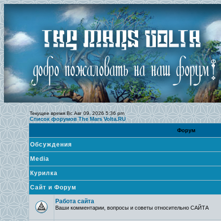
Текущее время Вс Авг 09, 2026 5:36 pm
Список форумов The Mars Volta.RU
Форум
Обсуждения
Media
Курилка
Сайт и Форум
Работа сайта
Ваши комментарии, вопросы и советы относительно САЙТА