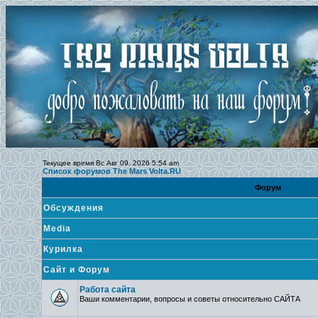
Текущее время Вс Авг 09, 2026 5:54 am
Список форумов The Mars Volta.RU
Форум
Обсуждения
Media
Курилка
Сайт и Форум
Работа сайта
Ваши комментарии, вопросы и советы относительно САЙТА