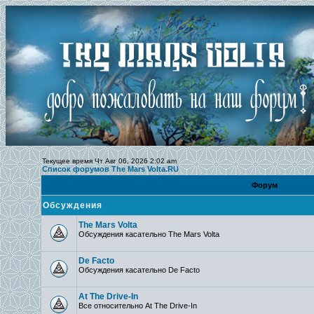
Текущее время Чт Авг 06, 2026 2:02 am
Список форумов The Mars Volta.RU
Форум
Обсуждения
The Mars Volta
Обсуждения касательно The Mars Volta
De Facto
Обсуждения касательно De Facto
At The Drive-In
Все относительно At The Drive-In