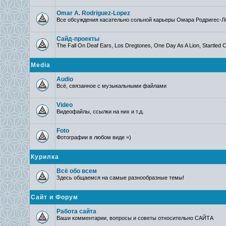
Omar A. Rodriguez-Lopez
Все обсуждения касательно сольной карьеры Омара Родригес-Л
Сайд-проекты
The Fall On Deaf Ears, Los Dregtones, One Day As A Lion, Startled C
Media
Audio
Всё, связанное с музыкальными файлами
Video
Видеофайлы, ссылки на них и т.д.
Foto
Фотографии в любом виде =)
Курилка
Всё обо всем
Здесь общаемся на самые разнообразные темы!
Сайт и Форум
Работа сайта
Ваши комментарии, вопросы и советы относительно САЙТА