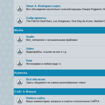
Omar A. Rodriguez-Lopez
Все обсуждения касательно сольной карьеры Омара Родригес-Л
Сайд-проекты
The Fall On Deaf Ears, Los Dregtones, One Day As A Lion, Startled C
Media
Audio
Всё, связанное с музыкальными файлами
Video
Видеофайлы, ссылки на них и т.д.
Foto
Фотографии в любом виде =)
Курилка
Всё обо всем
Здесь общаемся на самые разнообразные темы!
Сайт и Форум
Работа сайта
Ваши комментарии, вопросы и советы относительно САЙТА