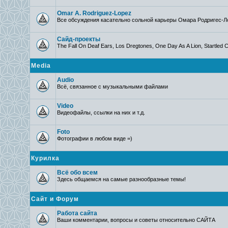
Omar A. Rodriguez-Lopez
Все обсуждения касательно сольной карьеры Омара Родригес-Л
Сайд-проекты
The Fall On Deaf Ears, Los Dregtones, One Day As A Lion, Startled C
Media
Audio
Всё, связанное с музыкальными файлами
Video
Видеофайлы, ссылки на них и т.д.
Foto
Фотографии в любом виде =)
Курилка
Всё обо всем
Здесь общаемся на самые разнообразные темы!
Сайт и Форум
Работа сайта
Ваши комментарии, вопросы и советы относительно САЙТА