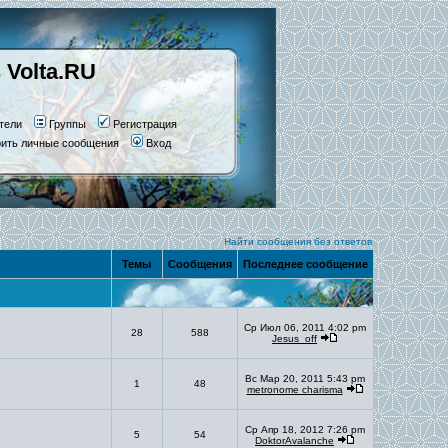
 Volta.RU
тели
Группы
Регистрация
рить личные сообщения
Вход
Найти сообщения без ответов
Темы
Сообщения
Последнее сообщение
Ср Июл 06, 2011 4:02 pm
28
588
Jesus_off
Вс Мар 20, 2011 5:43 pm
1
48
metronome charisma
Ср Апр 18, 2012 7:26 pm
5
54
DoktorAvalanche