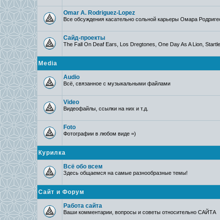
Omar A. Rodriguez-Lopez
Все обсуждения касательно сольной карьеры Омара Родриге
Сайд-проекты
The Fall On Deaf Ears, Los Dregtones, One Day As A Lion, Startle
Media
Audio
Всё, связанное с музыкальными файлами
Video
Видеофайлы, ссылки на них и т.д.
Foto
Фотографии в любом виде =)
Курилка
Всё обо всем
Здесь общаемся на самые разнообразные темы!
Сайт и Форум
Работа сайта
Ваши комментарии, вопросы и советы относительно САЙТА