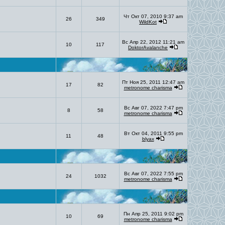
Чт Окт 07, 2010 9:37 am
26
349
WildKot
Вс Апр 22, 2012 11:21 am
10
117
DoktorAvalanche
Пт Ноя 25, 2011 12:47 am
17
82
metronome charisma
Вс Авг 07, 2022 7:47 pm
8
58
metronome charisma
Вт Окт 04, 2011 9:55 pm
11
48
blyax
Вс Авг 07, 2022 7:55 pm
24
1032
metronome charisma
Пн Апр 25, 2011 9:02 pm
10
69
metronome charisma