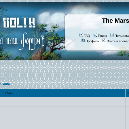
The Mars
FAQ
Поиск
Пользова
Профиль
Войти и прове
s Volta
Темы
О