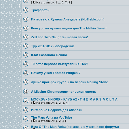
[
На страницу:
1
...
6
,
7
,
8
]
Трафареты
Интервью с Хуаном Альдерете (NoTreble.com)
Конкурс на лучшее видео для The Malkin Jewel!
Zed and Two Naughts - новая песня!
Тур 2011-2012 - обсуждение
8-bit Cassandra Gemini
10 лет с первого выступления TMV!
Почему ушел Thomas Pridgen ?
лушие прог-рок группы по версии Rolling Stone
A Missing Chromosome - вносим ясность
МОСКВА - 6 ИЮЛЯ - КЛУБ A2 - T H E_M A R S_V O L T A
[
На страницу:
1
,
2
,
3
,
4
]
Интервью Седрика для afisha.ru
The Mars Volta на YouTube
[
На страницу:
1
,
2
,
3
]
Best Of The Mars Volta (по мнению участников форума)