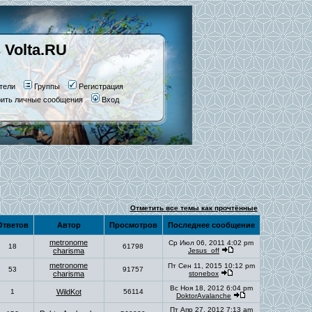
 Volta.RU
тели
Группы
Регистрация
рить личные сообщения
Вход
Отметить все темы как прочтённые
тветов
Автор
Просмотров
Последнее сообщение
metronome
Ср Июл 06, 2011 4:02 pm
18
61798
charisma
Jesus_off
metronome
Пт Сен 11, 2015 10:12 pm
53
91757
charisma
stonebox
Вс Ноя 18, 2012 6:04 pm
1
WildKot
56114
DoktorAvalanche
Пт Апр 27, 2012 7:13 am