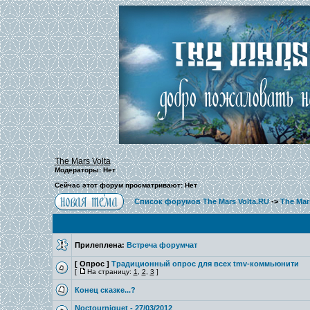
The Mars Volta
Модераторы: Нет
Сейчас этот форум просматривают: Нет
Список форумов The Mars Volta.RU
->
The Mar
Прилеплена:
Встреча форумчат
[ Опрос ]
Традиционный опрос для всех tmv-коммьюнити
[
На страницу:
1
,
2
,
3
]
Конец сказке...?
Noctourniquet - 27/03/2012