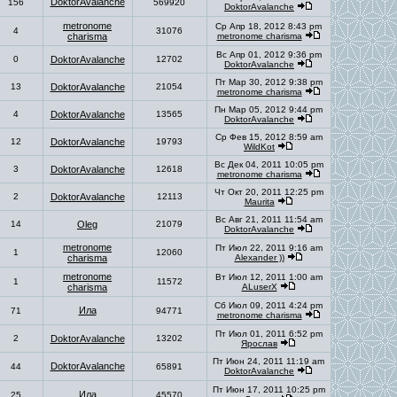
DoktorAvalanche
156
569920
DoktorAvalanche
metronome
Ср Апр 18, 2012 8:43 pm
4
31076
charisma
metronome charisma
Вс Апр 01, 2012 9:36 pm
0
DoktorAvalanche
12702
DoktorAvalanche
Пт Мар 30, 2012 9:38 pm
13
DoktorAvalanche
21054
metronome charisma
Пн Мар 05, 2012 9:44 pm
4
DoktorAvalanche
13565
DoktorAvalanche
Ср Фев 15, 2012 8:59 am
12
DoktorAvalanche
19793
WildKot
Вс Дек 04, 2011 10:05 pm
3
DoktorAvalanche
12618
metronome charisma
Чт Окт 20, 2011 12:25 pm
2
DoktorAvalanche
12113
Maurita
Вс Авг 21, 2011 11:54 am
14
Oleg
21079
DoktorAvalanche
metronome
Пт Июл 22, 2011 9:16 am
1
12060
charisma
Alexander ))
metronome
Вт Июл 12, 2011 1:00 am
1
11572
charisma
ALuserX
Сб Июл 09, 2011 4:24 pm
Ила
71
94771
metronome charisma
Пт Июл 01, 2011 6:52 pm
2
DoktorAvalanche
13202
Ярослав
Пт Июн 24, 2011 11:19 am
DoktorAvalanche
44
65891
DoktorAvalanche
Пт Июн 17, 2011 10:25 pm
Ила
25
45570