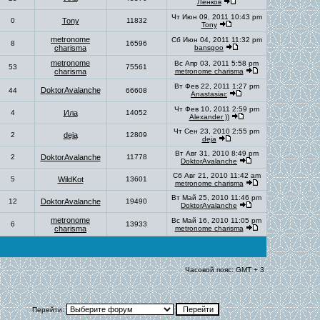
Ленков
Чт Июн 09, 2011 10:43 pm
0
Tony
11832
Tony
metronome
Сб Июн 04, 2011 11:32 pm
8
16596
charisma
bansgoo
metronome
Вс Апр 03, 2011 5:58 pm
53
75561
charisma
metronome charisma
Вт Фев 22, 2011 1:27 pm
DoktorAvalanche
44
66608
Anastasiac
Чт Фев 10, 2011 2:59 pm
4
Ила
14052
Alexander ))
Чт Сен 23, 2010 2:55 pm
2
deja
12809
deja
Вт Авг 31, 2010 8:49 pm
2
DoktorAvalanche
11778
DoktorAvalanche
Сб Авг 21, 2010 11:42 am
5
WildKot
13601
metronome charisma
Вт Май 25, 2010 11:46 pm
12
DoktorAvalanche
19490
DoktorAvalanche
metronome
Вс Май 16, 2010 11:05 pm
6
13933
charisma
metronome charisma
Часовой пояс: GMT + 3
Перейти: