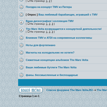
[
На страницу:
1
,
2
]
Поездка на концерт TMV из Питера
[ Опрос ]
Ваш любимый барабанщик, игравший с TMV
Ваша дискография \ коллекция TMV
[
На страницу:
1
,
2
,
3
]
The Mars Volta возвращается к концертной деятельности!
[
На страницу:
1
,
2
,
3
]
Влияние TMV и ATDI на современные коллективы
Ноты для фортепиано
Магниты на холодильник не хотите?
Сюжетные концепции альбомов The Mars Volta
Ваши любимые бутлеги The Mars Volta
фаны. бессмысленные и беспощадные
Список форумов The Mars Volta.RU
->
The Mar
Страница
1
из
1