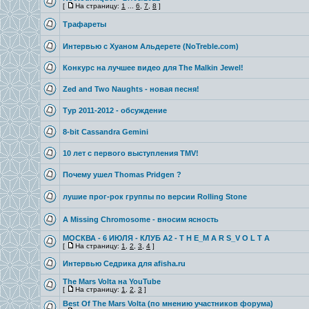
[
На страницу:
1
...
6
,
7
,
8
]
Трафареты
Интервью с Хуаном Альдерете (NoTreble.com)
Конкурс на лучшее видео для The Malkin Jewel!
Zed and Two Naughts - новая песня!
Тур 2011-2012 - обсуждение
8-bit Cassandra Gemini
10 лет с первого выступления TMV!
Почему ушел Thomas Pridgen ?
лушие прог-рок группы по версии Rolling Stone
A Missing Chromosome - вносим ясность
МОСКВА - 6 ИЮЛЯ - КЛУБ A2 - T H E_M A R S_V O L T A
[
На страницу:
1
,
2
,
3
,
4
]
Интервью Седрика для afisha.ru
The Mars Volta на YouTube
[
На страницу:
1
,
2
,
3
]
Best Of The Mars Volta (по мнению участников форума)