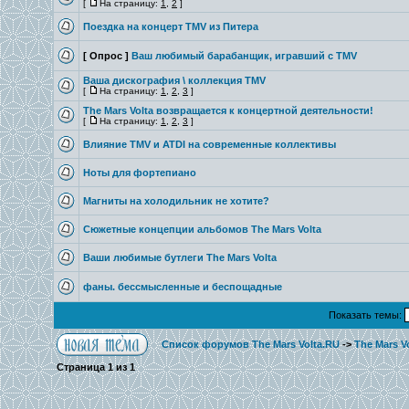
[
На страницу:
1
,
2
]
Поездка на концерт TMV из Питера
[ Опрос ]
Ваш любимый барабанщик, игравший с TMV
Ваша дискография \ коллекция TMV
[
На страницу:
1
,
2
,
3
]
The Mars Volta возвращается к концертной деятельности!
[
На страницу:
1
,
2
,
3
]
Влияние TMV и ATDI на современные коллективы
Ноты для фортепиано
Магниты на холодильник не хотите?
Сюжетные концепции альбомов The Mars Volta
Ваши любимые бутлеги The Mars Volta
фаны. бессмысленные и беспощадные
Показать темы:
Список форумов The Mars Volta.RU
->
The Mars V
Страница
1
из
1