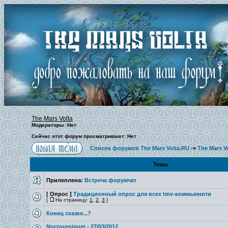
The Mars Volta
Модераторы: Нет
Сейчас этот форум просматривают: Нет
Список форумов The Mars Volta.RU
->
The Mars V
Темы
Прилеплена:
Встреча форумчат
[ Опрос ]
Традиционный опрос для всех tmv-коммьюнити
[
На страницу:
1
,
2
,
3
]
Конец сказке...?
Noctourniquet - 27/03/2012