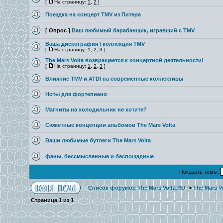
[
На страницу:
1
,
2
]
Поездка на концерт TMV из Питера
[ Опрос ]
Ваш любимый барабанщик, игравший с TMV
Ваша дискография \ коллекция TMV
[
На страницу:
1
,
2
,
3
]
The Mars Volta возвращается к концертной деятельности!
[
На страницу:
1
,
2
,
3
]
Влияние TMV и ATDI на современные коллективы
Ноты для фортепиано
Магниты на холодильник не хотите?
Сюжетные концепции альбомов The Mars Volta
Ваши любимые бутлеги The Mars Volta
фаны. бессмысленные и беспощадные
Показать темы:
Список форумов The Mars Volta.RU
->
The Mars V
Страница
1
из
1