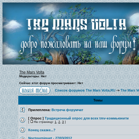
The Mars Volta
Модераторы: Нет
Сейчас этот форум просматривают: Нет
Список форумов The Mars Volta.RU
->
The Mars V
Темы
Прилеплена:
Встреча форумчат
[ Опрос ]
Традиционный опрос для всех tmv-коммьюнити
[
На страницу:
1
,
2
,
3
]
Конец сказке...?
Noctourniquet - 27/03/2012