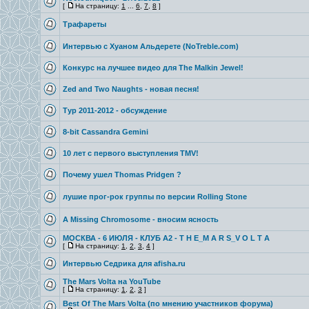
[
На страницу:
1
...
6
,
7
,
8
]
Трафареты
Интервью с Хуаном Альдерете (NoTreble.com)
Конкурс на лучшее видео для The Malkin Jewel!
Zed and Two Naughts - новая песня!
Тур 2011-2012 - обсуждение
8-bit Cassandra Gemini
10 лет с первого выступления TMV!
Почему ушел Thomas Pridgen ?
лушие прог-рок группы по версии Rolling Stone
A Missing Chromosome - вносим ясность
МОСКВА - 6 ИЮЛЯ - КЛУБ A2 - T H E_M A R S_V O L T A
[
На страницу:
1
,
2
,
3
,
4
]
Интервью Седрика для afisha.ru
The Mars Volta на YouTube
[
На страницу:
1
,
2
,
3
]
Best Of The Mars Volta (по мнению участников форума)