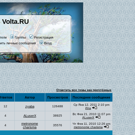
 Volta.RU
тели
Группы
Регистрация
рить личные сообщения
Вход
Отметить все темы как прочтённые
тветов
Автор
Просмотров
Последнее сообщение
Ср Янв 12, 2011 2:10 pm
12
zyaba
126488
Ила
Вс Фев 21, 2010 11:07 pm
4
ALuserX
38925
ALuserX
metronome
Чт Фев 11, 2010 12:26 pm
4
35576
charisma
metronome charisma