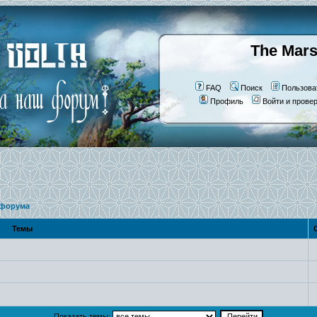
The Mars
FAQ
Поиск
Пользова
Профиль
Войти и прове
 форума
Темы
О
Показать темы: