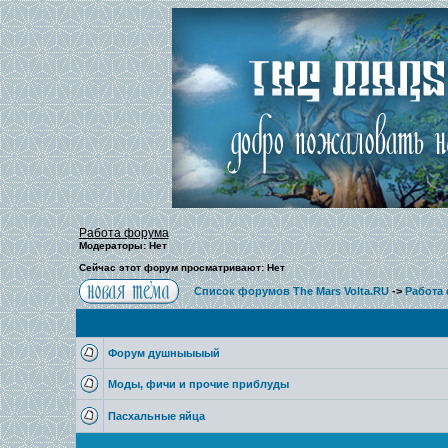
Работа форума
Модераторы: Нет
Сейчас этот форум просматривают: Нет
Список форумов The Mars Volta.RU
->
Работа
Форум душныыыый
Моды, фичи и прочие приблуды
Пасхальные яйца