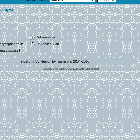
 форума
Объявление
опулярная тема ]
Прилепленная
ема закрыта ]
atdidftmv V5. design by nastia b © 2004-2010
Powered by
phpBB
© 2001, 2005 phpBB Group