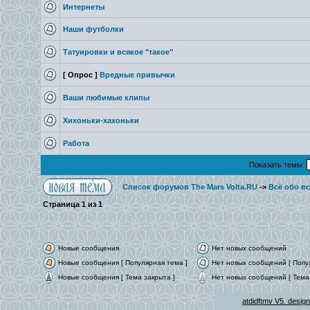
Интернеты
Наши футболки
Татуировки и всякое "такое"
[ Опрос ]
Вредные привычки
Ваши любимые клипы
Хихоньки-хахоньки
Работа
Показать темы:
Список форумов The Mars Volta.RU
->
Всё обо в
Страница
1
из
1
Новые сообщения
Нет новых сообщений
Новые сообщения [ Популярная тема ]
Нет новых сообщений [ Попу
Новые сообщения [ Тема закрыта ]
Нет новых сообщений [ Тема 
atdidftmv V5. desig