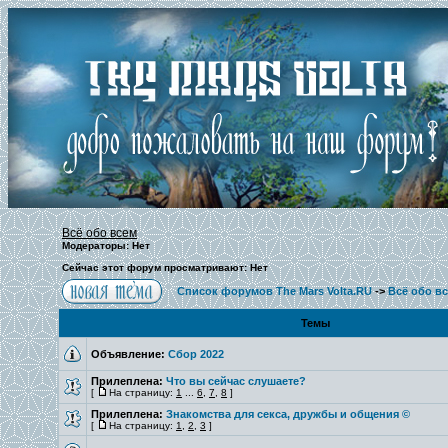
Всё обо всем
Модераторы: Нет
Сейчас этот форум просматривают: Нет
Список форумов The Mars Volta.RU
->
Всё обо в
Темы
Объявление:
Сбор 2022
Прилеплена:
Что вы сейчас слушаете?
[
На страницу:
1
...
6
,
7
,
8
]
Прилеплена:
Знакомства для секса, дружбы и общения ©
[
На страницу:
1
,
2
,
3
]