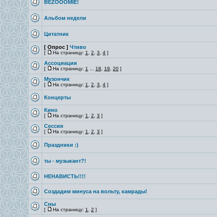
BEZOOOMIE!
Альбом недели
Цитатник
[ Опрос ]
Чтиво
[
На страницу:
1
,
2
,
3
,
4
]
Ассоциации
[
На страницу:
1
...
18
,
19
,
20
]
Музончик
[
На страницу:
1
,
2
,
3
,
4
]
Концерты
Кино
[
На страницу:
1
,
2
,
3
]
Сессия
[
На страницу:
1
,
2
,
3
]
Праздники :)
ты - музыкант?!
НЕНАВИСТЬ!!!!
Создадим минуса на вольту, камрады!
Сны
[
На страницу:
1
,
2
]