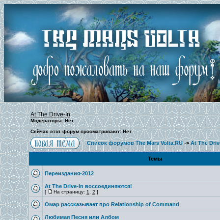
At The Drive-In
Модераторы: Нет
Сейчас этот форум просматривают: Нет
Список форумов The Mars Volta.RU
->
At The Driv
Темы
Переиздания-2012
At The Drive-In воссоединяются!
[
На страницу:
1
,
2
]
Омар рассказывает про Relationship of Command
Любимая Песня или Албом