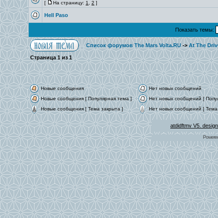
[
На страницу:
1
,
2
]
Hell Paso
Показать темы:
Список форумов The Mars Volta.RU
->
At The Driv
Страница
1
из
1
Новые сообщения
Нет новых сообщений
Новые сообщения [ Популярная тема ]
Нет новых сообщений [ Попу
Новые сообщения [ Тема закрыта ]
Нет новых сообщений [ Тема 
atdidftmv V5. desig
Powere