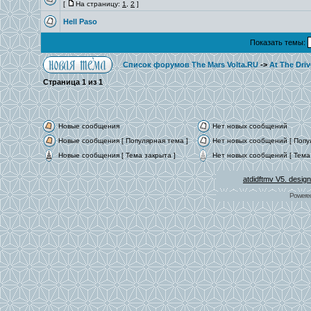
[
На страницу:
1
,
2
]
Hell Paso
Показать темы:
Список форумов The Mars Volta.RU
->
At The Driv
Страница
1
из
1
Новые сообщения
Нет новых сообщений
Новые сообщения [ Популярная тема ]
Нет новых сообщений [ Попу
Новые сообщения [ Тема закрыта ]
Нет новых сообщений [ Тема 
atdidftmv V5. desig
Powere