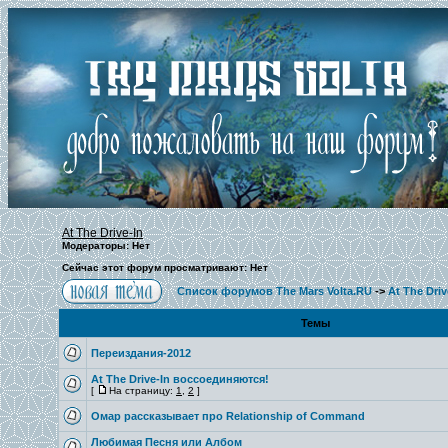
At The Drive-In
Модераторы: Нет
Сейчас этот форум просматривают: Нет
Список форумов The Mars Volta.RU
->
At The Driv
Темы
Переиздания-2012
At The Drive-In воссоединяются!
[
На страницу:
1
,
2
]
Омар рассказывает про Relationship of Command
Любимая Песня или Албом