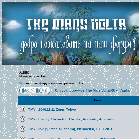
Audio
Модераторы: Нет
Сейчас этот форум просматривают: Нет
Список форумов The Mars Volta.RU
->
Audio
Темы
TMV - 2006.11.21 Zepp, Tokyo
TMV - Live @ Thebarton Theatre, Adelaide, Australia
TMV - live @ Penn's Landing, Philadelfia, 13.07.2011