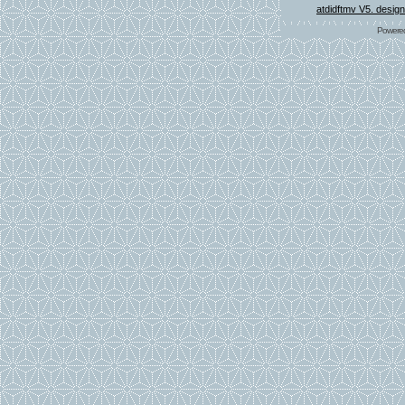
atdidftmv V5. desig
Powere