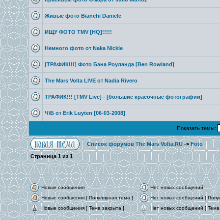
Живые фото Bianchi Daniele
ИЩУ ФОТО TMV [HQ]!!!!!
Немного фото от Naka Nickie
[ТРАФИК!!!] Фото Бэна Роуланда [Ben Rowland]
The Mars Volta LIVE от Nadia Rivero
ТРАФИК!!! [TMV Live] - [большие красочные фотографии]
Ч\Б от Erik Luyten [06-03-2008]
Показать темы:
Список форумов The Mars Volta.RU
->
Foto
Страница
1
из
1
Новые сообщения
Нет новых сообщений
Новые сообщения [ Популярная тема ]
Нет новых сообщений [ Попу
Новые сообщения [ Тема закрыта ]
Нет новых сообщений [ Тема 