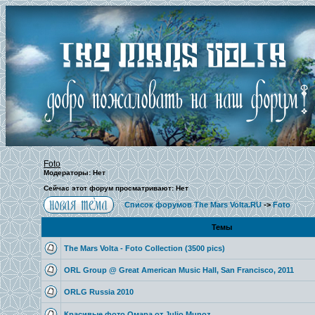
Foto
Модераторы: Нет
Сейчас этот форум просматривают: Нет
Список форумов The Mars Volta.RU
->
Foto
Темы
The Mars Volta - Foto Collection (3500 pics)
ORL Group @ Great American Music Hall, San Francisco, 2011
ORLG Russia 2010
Красивые фото Омара от Julio Munoz