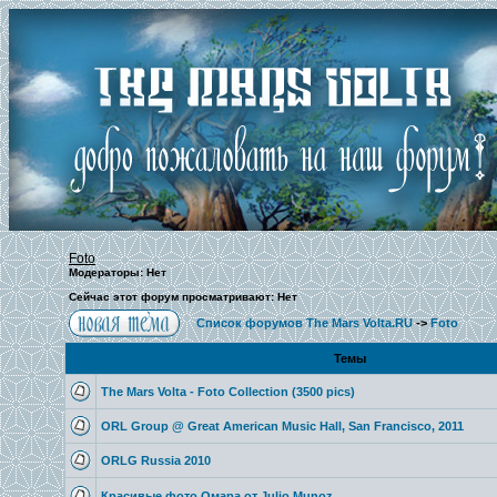
Foto
Модераторы: Нет
Сейчас этот форум просматривают: Нет
Список форумов The Mars Volta.RU
->
Foto
Темы
The Mars Volta - Foto Collection (3500 pics)
ORL Group @ Great American Music Hall, San Francisco, 2011
ORLG Russia 2010
Красивые фото Омара от Julio Munoz