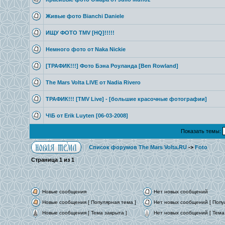
Живые фото Bianchi Daniele
ИЩУ ФОТО TMV [HQ]!!!!!
Немного фото от Naka Nickie
[ТРАФИК!!!] Фото Бэна Роуланда [Ben Rowland]
The Mars Volta LIVE от Nadia Rivero
ТРАФИК!!! [TMV Live] - [большие красочные фотографии]
Ч\Б от Erik Luyten [06-03-2008]
Показать темы:
Список форумов The Mars Volta.RU
->
Foto
Страница
1
из
1
Новые сообщения
Нет новых сообщений
Новые сообщения [ Популярная тема ]
Нет новых сообщений [ Попу
Новые сообщения [ Тема закрыта ]
Нет новых сообщений [ Тема 