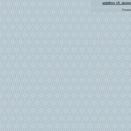
atdidftmv V5. desig
Powere