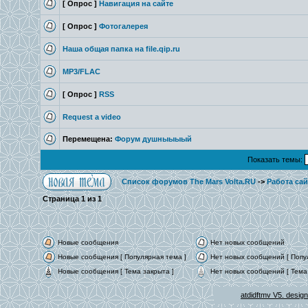
[ Опрос ]
Навигация на сайте
[ Опрос ]
Фотогалерея
Наша общая папка на file.qip.ru
MP3/FLAC
[ Опрос ]
RSS
Request a video
Перемещена:
Форум душныыыый
Показать темы:
Список форумов The Mars Volta.RU
->
Работа сай
Страница
1
из
1
Новые сообщения
Нет новых сообщений
Новые сообщения [ Популярная тема ]
Нет новых сообщений [ Попу
Новые сообщения [ Тема закрыта ]
Нет новых сообщений [ Тема 
atdidftmv V5. desig