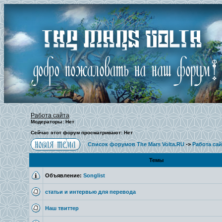
Работа сайта
Модераторы: Нет
Сейчас этот форум просматривают: Нет
Список форумов The Mars Volta.RU
->
Работа сай
Темы
Объявление:
Songlist
статьи и интервью для перевода
Наш твиттер