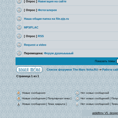
[ Опрос ]
Навигация на сайте
[ Опрос ]
Фотогалерея
Наша общая папка на file.qip.ru
MP3/FLAC
[ Опрос ]
RSS
Request a video
Перемещена:
Форум душныыыый
Показать темы:
Список форумов The Mars Volta.RU
->
Работа сай
Страница
1
из
1
Новые сообщения
Нет новых сообщений
Новые сообщения [ Популярная тема ]
Нет новых сообщений [ Попу
Новые сообщения [ Тема закрыта ]
Нет новых сообщений [ Тема 
atdidftmv V5. desig