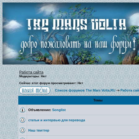
Работа сайта
Модераторы: Нет
Сейчас этот форум просматривают: Нет
Список форумов The Mars Volta.RU
->
Работа сай
Темы
Объявление:
Songlist
статьи и интервью для перевода
Наш твиттер