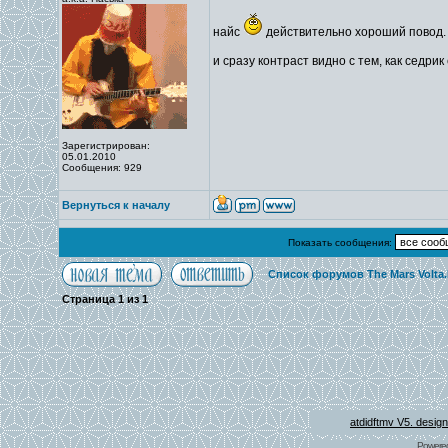
найс
действительно хороший повод.
и сразу контраст видно с тем, как седрик
Зарегистрирован:
05.01.2010
Сообщения: 929
Вернуться к началу
Показать сообщения:
Список форумов The Mars Volta
Страница
1
из
1
atdidftmv V5. desig
Powere