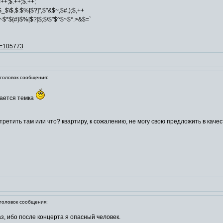
"),$=++;$.++;$.++;
$_$\$,$:$%[$?]",$"&$~,$#,);$,++
$~$*${#}$%[$?]$;$\$"$^$~$*.>&$=`
id=105773
оловок сообщения:
здается темка
третить там или что? квартиру, к сожалению, не могу свою предложить в каче
оловок сообщения:
з, ибо после концерта я опасный человек.