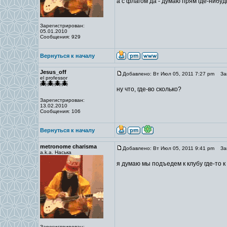
а с флагом да - думаю прям где-нибу
Зарегистрирован:
05.01.2010
Сообщения: 929
Вернуться к началу
Jesus_off
Добавлено: Вт Июл 05, 2011 7:27 pm
Заг
el professor
ну что, где-во сколько?
Зарегистрирован:
13.02.2010
Сообщения: 106
Вернуться к началу
metronome charisma
Добавлено: Вт Июл 05, 2011 9:41 pm
Заг
a.k.a. Наська
я думаю мы подъедем к клубу где-то к
Зарегистрирован: