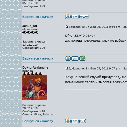
05.01.2010
Сообщения: 929
Вернуться к началу
Jesus_off
Добавлено: Вт Июл 05, 2011 9:46 pm
Заг
el professor
к 4-5...как-то рано)
да, погода подкачала, так и не избав
Зарегистрирован:
13.02.2010
Сообщения: 106
Вернуться к началу
DoktorAvalanche
Добавлено: Вт Июл 05, 2011 9:57 pm
Заг
miranda
Хочу на всякий случай предупредить: 
помещении тепло и высокая влажность
_________________
Зарегистрирован:
20.02.2010
Сообщения: 478
Откуда: Minsk, Belarus
Вернуться к началу