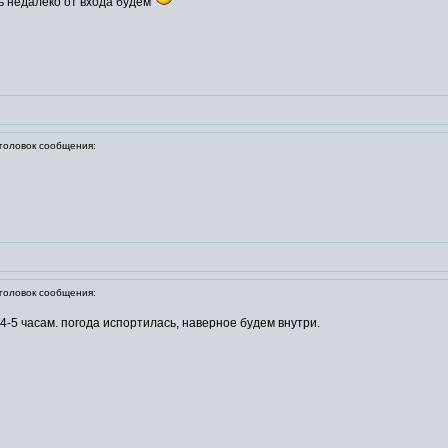
дь недалеко от входа будем
оловок сообщения:
оловок сообщения:
 4-5 часам. погода испортилась, наверное будем внутри.