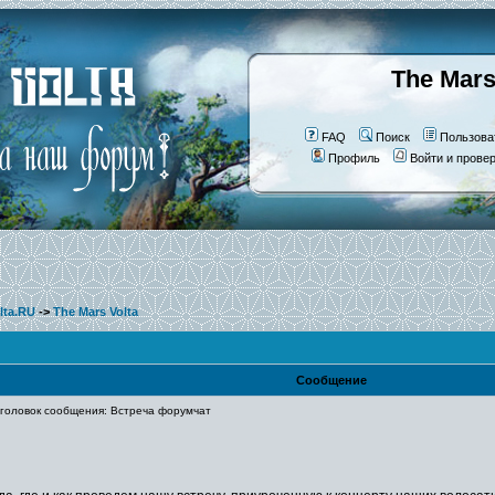
The Mars
FAQ
Поиск
Пользова
Профиль
Войти и прове
lta.RU
->
The Mars Volta
Сообщение
оловок сообщения: Встреча форумчат