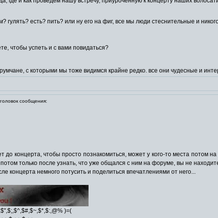
да, где и как проведем нашу встречу, приуроченную к концерту наших волосат
? гулять? есть? пить? или ну его на фиг, все мы люди стеснительные и никог
те, чтобы успеть и с вами повидаться?
орумчане, с которыми мы тоже видимся крайне редко. все они чудесные и инт
оловок сообщения:
 до концерта, чтобы просто познакомиться, может у кого-то места потом на к
а потом только после узнать, что уже общался с ним на форуме, вы не находит
осле концерта немного потусить и поделиться впечатлениями от него...
\,$",$;,$^,$#,$~,$*,$:,@% )=(