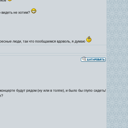
иков
о видеть не хотим?
ересные люди, так что пообщаемся вдоволь, я думаю
онцерте будут рядом (ну или в толпе), и было бы глупо сидеть/
е?