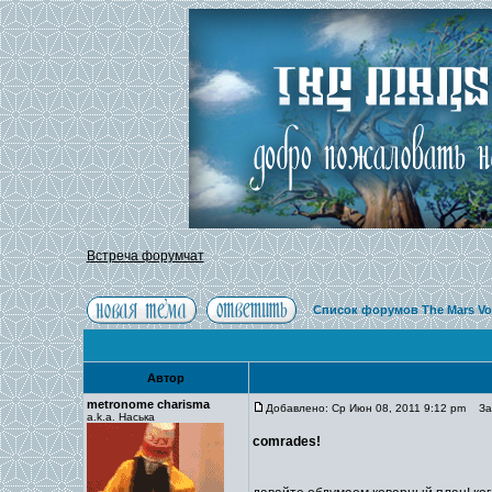
Встреча форумчат
Список форумов The Mars Vo
Автор
metronome charisma
Добавлено: Ср Июн 08, 2011 9:12 pm
Заг
a.k.a. Наська
comrades!