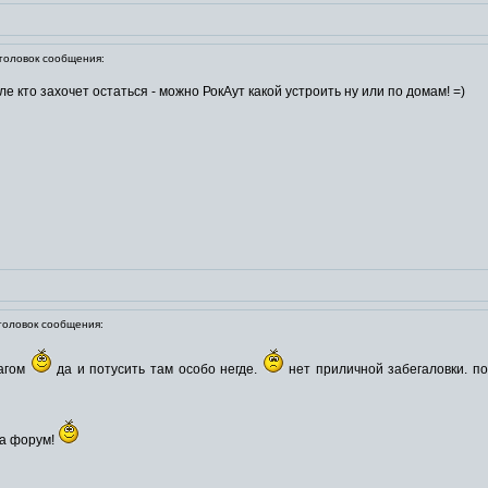
оловок сообщения:
ле кто захочет остаться - можно РокАут какой устроить ну или по домам! =)
оловок сообщения:
лагом
да и потусить там особо негде.
нет приличной забегаловки. п
на форум!