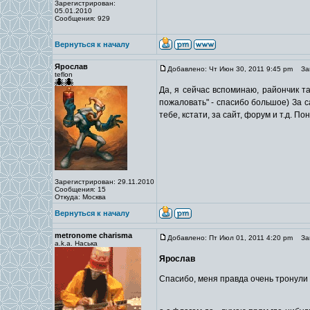
Зарегистрирован:
05.01.2010
Сообщения: 929
Вернуться к началу
Ярослав
Добавлено: Чт Июн 30, 2011 9:45 pm
Заг
teflon
Да, я сейчас вспоминаю, райончик та
пожаловать" - спасибо большое) За с
тебе, кстати, за сайт, форум и т.д. П
Зарегистрирован: 29.11.2010
Сообщения: 15
Откуда: Москва
Вернуться к началу
metronome charisma
Добавлено: Пт Июл 01, 2011 4:20 pm
Заг
a.k.a. Наська
Ярослав
Спасибо, меня правда очень тронули