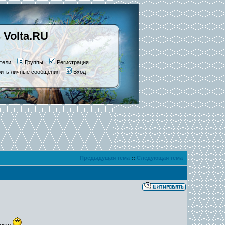
 Volta.RU
тели
Группы
Регистрация
рить личные сообщения
Вход
Предыдущая тема
::
Следующая тема