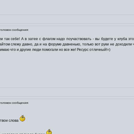
оловок сообщения:
м так себе! А в затее с флагом надо поучаствовать - вы будете у клуба эт
айтом слежу давно, да и на форуме давненько, только вот руки не доходили 
онимаю что и другие люди помогали но все же! Ресурс отличный!=)
оловок сообщения:
 твои слова