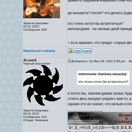
давайте обдумаем коварный план! ког
до концерта? после? что делать будем
Зарегистрирован:
кто точно хотел бы встретиться?
05.01.2010
иногородние - на сколько дней приеде
Сообщения: 929
+ есть вариант, что придут старые ф
Вернуться к началу
ALuserX
Добавлено: Ср Июн 08, 2011 9:39 pm
Заг
Черный властелин
metronome charisma писал(а):
кто точно хотел бы встретиться?
я хотел бы, причем думаю лучше будет
стоять весь концерт рядом с кем-то, 
однако это не значит, что нельзя и п
_________________
Зарегистрирован:
06.01.2010
Сообщения: 312
Откуда: Немецыя
`$=`;$_=\%!;($_)=/(.)/;$==++$|;($.,$/,$,,$