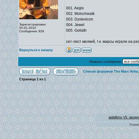
001. Aegis
002. Molochwalk
003. Dyslexicon
Зарегистрирован:
004. Jewel
05.01.2010
005. Goliath
Сообщения: 929
сет-лист мелкий, т.к. марсы играли на р
Вернуться к началу
Показать сообщения:
Список форумов The Mars Volta
Страница
1
из
1
atdidftmv V5. desig
Powere