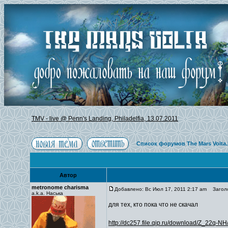
TMV - live @ Penn's Landing, Philadelfia, 13.07.2011
Список форумов The Mars Volta
Автор
metronome charisma
Добавлено: Вс Июл 17, 2011 2:17 am
Заголов
a.k.a. Наська
для тех, кто пока что не скачал
http://dc257.file.qip.ru/download/Z_22q-N