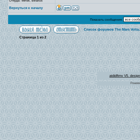
Откуда: Minsk, Belarus
Вернуться к началу
Показать сообщения:
Список форумов The Mars Volta
Страница
1
из
2
atdidftmv V5. desig
Powere