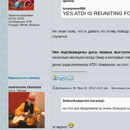
Цитата:
lunarpower666
YES ATDI IS REUNITING 
Зарегистрирован:
20.02.2010
Сообщения: 478
Откуда: Minsk, Belarus
Не знаю пока, что и думать по этому поводу
случится.
Уже подтверждены даты первых выступлен
несколько месяцев назад Омар в интервью го
денег ради реюниона ATDI. Наверное, на это
_________________
Вернуться к началу
metronome charisma
Добавлено: Вт Янв 10, 2012 4:47 pm
Заголовок со
a.k.a. Наська
DoktorAvalanche писал(а):
на этот раз предложили ну очень большую 
эт верно!