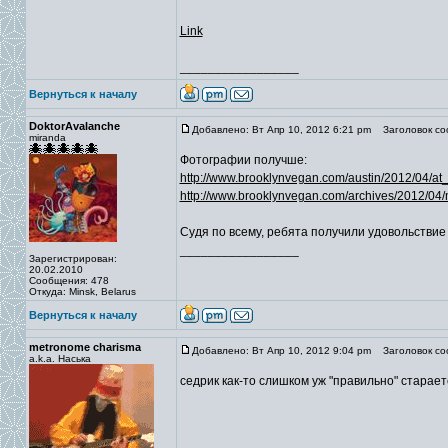
Link
_________________
Вернуться к началу
DoktorAvalanche
Добавлено: Вт Апр 10, 2012 6:21 pm
Заголовок со
miranda
Фотографии получше:
http://www.brooklynvegan.com/austin/2012/04/at_
http://www.brooklynvegan.com/archives/2012/04/
Судя по всему, ребята получили удовольствие 
_________________
Зарегистрирован:
20.02.2010
Сообщения: 478
Откуда: Minsk, Belarus
Вернуться к началу
metronome charisma
Добавлено: Вт Апр 10, 2012 9:04 pm
Заголовок со
a.k.a. Наська
седрик как-то слишком уж "правильно" старает