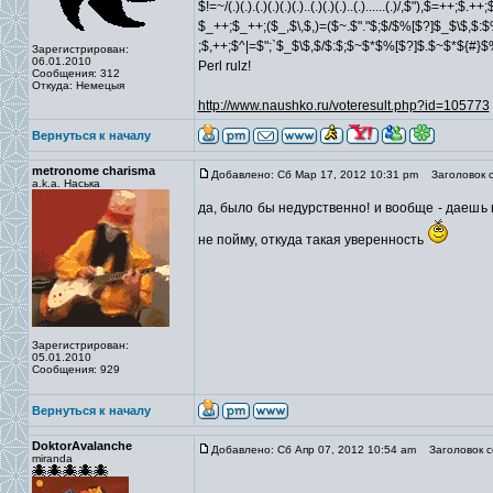
$!=~/(.)(.).(.)(.)(.)(.)..(.)(.)(.)..(.)......(.)/,$"),$=++;$.++
$_++;$_++;($_,$\,$,)=($~.$"."$;$/$%[$?]$_$\$,$:$
;$,++;$^|=$";`$_$\$,$/$:$;$~$*$%[$?]$.$~$*${#}
Зарегистрирован:
06.01.2010
Perl rulz!
Сообщения: 312
Откуда: Немецыя
http://www.naushko.ru/voteresult.php?id=105773
Вернуться к началу
metronome charisma
Добавлено: Сб Мар 17, 2012 10:31 pm
Заголовок с
a.k.a. Наська
да, было бы недурственно! и вообще - даешь 
не пойму, откуда такая уверенность
Зарегистрирован:
05.01.2010
Сообщения: 929
Вернуться к началу
DoktorAvalanche
Добавлено: Сб Апр 07, 2012 10:54 am
Заголовок с
miranda