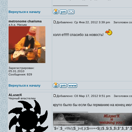
_________________
Вернуться к началу
metronome charisma
Добавлено: Ср Фев 22, 2012 3:39 pm
Заголовок со
a.k.a. Наська
хэлл е!!!!!! спасибо за новость!
Зарегистрирован:
05.01.2010
Сообщения: 929
Вернуться к началу
ALuserX
Добавлено: Сб Мар 17, 2012 9:51 pm
Заголовок со
Черный властелин
круто было бы если бы германию на конец июл
_________________
`$=`;$_=\%!;($_)=/(.)/;$==++$|;($.,$/,$,,$\,$",$;,$^