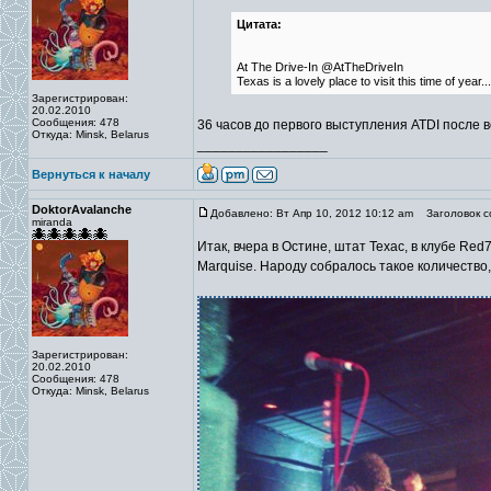
Цитата:
At The Drive-In @AtTheDriveIn
Texas is a lovely place to visit this time of ye
Зарегистрирован:
20.02.2010
Сообщения: 478
36 часов до первого выступления ATDI после
Откуда: Minsk, Belarus
_________________
Вернуться к началу
DoktorAvalanche
Добавлено: Вт Апр 10, 2012 10:12 am
Заголовок с
miranda
Итак, вчера в Остине, штат Техас, в клубе Red
Marquise. Народу собралось такое количество,
Зарегистрирован:
20.02.2010
Сообщения: 478
Откуда: Minsk, Belarus