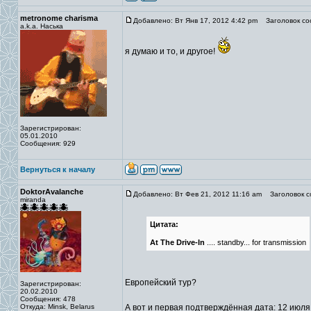
metronome charisma
Добавлено: Вт Янв 17, 2012 4:42 pm
Заголовок со
a.k.a. Наська
я думаю и то, и другое!
Зарегистрирован:
05.01.2010
Сообщения: 929
Вернуться к началу
DoktorAvalanche
Добавлено: Вт Фев 21, 2012 11:16 am
Заголовок с
miranda
Цитата:
At The Drive-In
.... standby... for transmission
Европейский тур?
Зарегистрирован:
20.02.2010
Сообщения: 478
Откуда: Minsk, Belarus
А вот и первая подтверждённая дата: 12 июля 