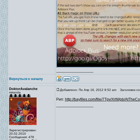
_________________
Вернуться к началу
DoktorAvalanche
Добавлено: Пн Апр 16, 2012 9:52 am
Заголовок со
miranda
Рип:
http://bayfiles.com/file/7Tpv/XrtWpb/AtTheCo
_________________
Зарегистрирован:
20.02.2010
Сообщения: 478