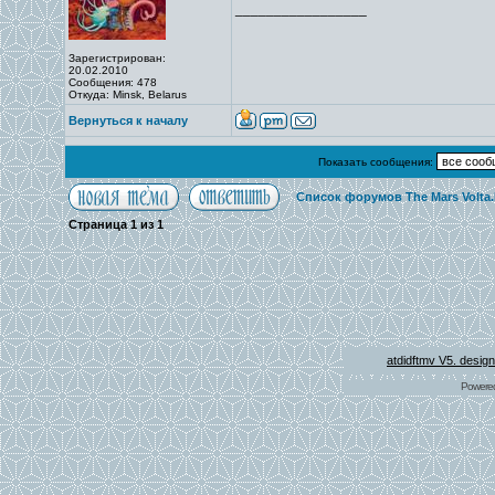
_________________
Зарегистрирован:
20.02.2010
Сообщения: 478
Откуда: Minsk, Belarus
Вернуться к началу
Показать сообщения:
Список форумов The Mars Volta
Страница
1
из
1
atdidftmv V5. desig
Powere