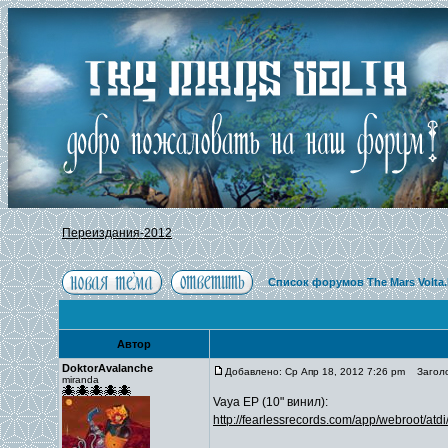
Переиздания-2012
Список форумов The Mars Volta
Автор
DoktorAvalanche
Добавлено: Ср Апр 18, 2012 7:26 pm
Заголо
miranda
Vaya EP (10" винил):
http://fearlessrecords.com/app/webroot/atdi