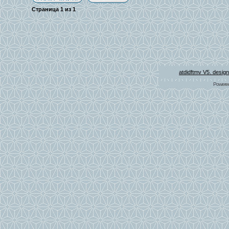
Страница
1
из
1
atdidftmv V5. desig
Powere