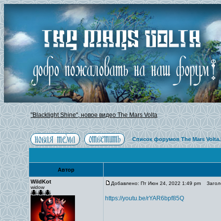
"Blacklight Shine", новое видео The Mars Volta
Список форумов The Mars Volta
Автор
WildKot
Добавлено: Пт Июн 24, 2022 1:49 pm
Заголов
widow
https://youtu.be/rYAR6bpf85Q