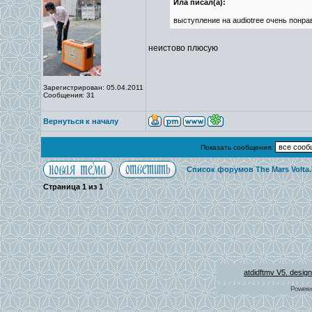
Ила писал(а):
выступление на audiotree очень понр
неистово плюсую
Зарегистрирован: 05.04.2011
Сообщения: 31
Вернуться к началу
Показать сообщения:
Список форумов The Mars Volta
Страница
1
из
1
atdidftmv V5. desig
Powere