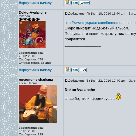
Вернуться к началу
DoktorAvalanche
Добавлено: Пт Июн 18, 2010 11:44 am
Загол
miranda
http://www.myspace.com/thememorialsmus
Скоро выходит их дебютный альбом.
Послушал те вещи, котрые у них на mys
понравится.
_________________
Зарегистрирован:
20.02.2010
Сообщения: 478
Откуда: Minsk, Belarus
Вернуться к началу
metronome charisma
Добавлено: Вт Июн 22, 2010 12:40 am
Загол
a.k.a. Наська
DoktorAvalanche
спасибо, что информируешь
Зарегистрирован:
05.01.2010
Сообщения: 929