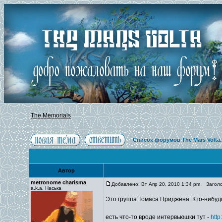
The Memorials
Список форумов The Mars Volta
Автор
metronome charisma
Добавлено: Вт Апр 20, 2010 1:34 pm
Заголов
a.k.a. Наська
Это группа Томаса Приджена. Кто-нибу
есть что-то вроде интервьюшки тут -
http