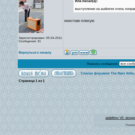
Ила писал(а):
выступление на audiotree очень понр
неистово плюсую
Зарегистрирован: 05.04.2011
Сообщения: 31
Вернуться к началу
Показать сообщения:
Список форумов The Mars Volta
Страница
1
из
1
atdidftmv V5. desig
Powere