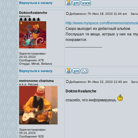
Вернуться к началу
DoktorAvalanche
Добавлено: Пт Июн 18, 2010 11:44 am
Загол
miranda
http://www.myspace.com/thememorialsmus
Скоро выходит их дебютный альбом.
Послушал те вещи, котрые у них на mys
понравится.
_________________
Зарегистрирован:
20.02.2010
Сообщения: 478
Откуда: Minsk, Belarus
Вернуться к началу
metronome charisma
Добавлено: Вт Июн 22, 2010 12:40 am
Загол
a.k.a. Наська
DoktorAvalanche
спасибо, что информируешь
Зарегистрирован:
05.01.2010
Сообщения: 929