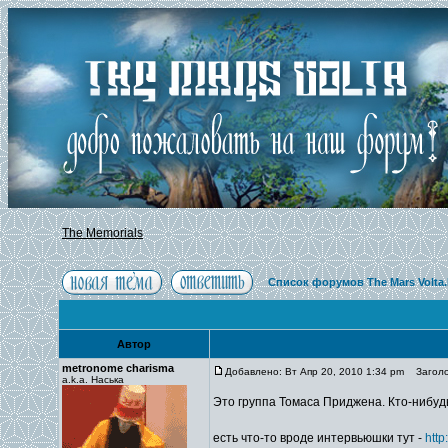
The Memorials
Список форумов The Mars Volta
Автор
metronome charisma
Добавлено: Вт Апр 20, 2010 1:34 pm
Заголов
a.k.a. Наська
Это группа Томаса Приджена. Кто-нибу
есть что-то вроде интервьюшки тут -
http