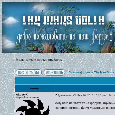
Моды, фичи и прочие приблуды
Список форумов The Mars Volta
Автор
ALuserX
Добавлено: Сб Янв 16, 2010 10:10 pm
Заголо
Черный властелин
кому чего не хватает на форуме,
идите н
все предложения будут
удаляться
рассм
_________________