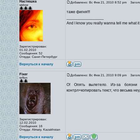
Настюшка
Добавлено: Вс Фев 21, 2010 8:52 pm
Заголо
widow
таже фигня!!!
_________________
And I know you really wanna tell me what it i
Зарегистрирован:
01.02.2010
Сообщения: 52
Откуда: Санкт-Петербург
Вернуться к началу
Fixer
Добавлено: Вс Фев 21, 2010 9:09 pm
Заголо
teflon
О! Опять вылетело. Из-за боязни
контрл+копировать текст, что весьма не
Зарегистрирован:
12.02.2010
Сообщения: 16
Откуда: Almaty, Kazakhstan
Вернуться к началу