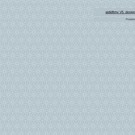
atdidftmv V5. desig
Powere