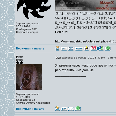
`$=`;$_=\%!;($_)=/(.)/;$==++$|;($.,$/,$,,$\,$
$!=~/(.)(.).(.)(.)(.)(.)..(.)(.)(.)..(.)......(.)/,$"),$
$_++;$_++;($_,$\,$,)=($~.$"."$;$/$%[$?]$_$
Зарегистрирован:
06.01.2010
;$,++;$^|=$";`$_$\$,$/$:$;$~$*$%[$?]$.$~$
Сообщения: 312
Perl rulz!
Откуда: Немецыя
http://www.naushko.ru/voteresult.php?id=
Вернуться к началу
Fixer
Добавлено: Вс Фев 21, 2010 8:30 pm
Заголо
teflon
Я заметил через некоторое время после
регистрационные данные.
_________________
Зарегистрирован:
12.02.2010
Сообщения: 16
Откуда: Almaty, Kazakhstan
Вернуться к началу