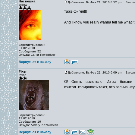
Настюшка
Добавлено: Вс Фев 21, 2010 8:52 pm
Заголо
widow
таже фигня!!!
_________________
And I know you really wanna tell me what it i
Зарегистрирован:
01.02.2010
Сообщения: 52
Откуда: Санкт-Петербург
Вернуться к началу
Fixer
Добавлено: Вс Фев 21, 2010 9:09 pm
Заголо
teflon
О! Опять вылетело. Из-за боязни
контрл+копировать текст, что весьма не
Зарегистрирован:
12.02.2010
Сообщения: 16
Откуда: Almaty, Kazakhstan
Вернуться к началу