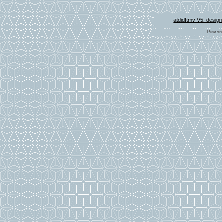
atdidftmv V5. desig
Powere