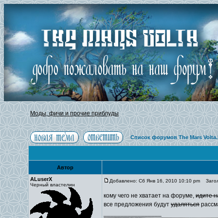
Моды, фичи и прочие приблуды
Список форумов The Mars Volta
Автор
ALuserX
Добавлено: Сб Янв 16, 2010 10:10 pm
Заголо
Черный властелин
кому чего не хватает на форуме,
идите н
все предложения будут
удаляться
рассм
_________________