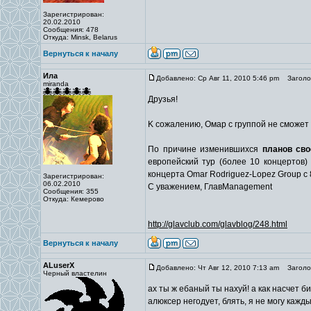
Зарегистрирован:
20.02.2010
Сообщения: 478
Откуда: Minsk, Belarus
Вернуться к началу
Ила
Добавлено: Ср Авг 11, 2010 5:46 pm
Заголов
miranda
Друзья!
K сожалению, Омар с группой не сможет 
По причине изменившихся
планов сво
европейский тур (более 10 концертов
концерта Omar Rodriguez-Lopez Group с
Зарегистрирован:
06.02.2010
C уважением, ГлавManagement
Сообщения: 355
Откуда: Кемерово
http://glavclub.com/glavblog/248.html
Вернуться к началу
ALuserX
Добавлено: Чт Авг 12, 2010 7:13 am
Заголов
Черный властелин
ах ты ж ебаный ты нахуй! а как насчет б
алюксер негодует, блять, я не могу кажды