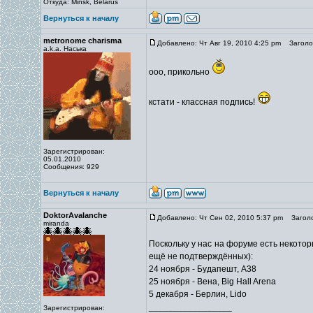
Откуда: Minsk, Belarus
Вернуться к началу
metronome charisma
Добавлено: Чт Авг 19, 2010 4:25 pm
Заголов
a.k.a. Наська
ооо, прикольно
кстати - классная подпись!
Зарегистрирован:
05.01.2010
Сообщения: 929
Вернуться к началу
DoktorAvalanche
Добавлено: Чт Сен 02, 2010 5:37 pm
Заголо
miranda
Поскольку у нас на форуме есть некото
ещё не подтверждённых):
24 ноября - Будапешт, A38
25 ноября - Вена, Big Hall Arena
5 декабря - Берлин, Lido
_________________
Зарегистрирован: