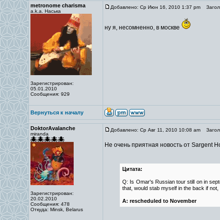
metronome charisma
Добавлено: Ср Июн 16, 2010 1:37 pm
Заголо
a.k.a. Наська
ну я, несомненно, в москве
Зарегистрирован:
05.01.2010
Сообщения: 929
Вернуться к началу
DoktorAvalanche
Добавлено: Ср Авг 11, 2010 10:08 am
Заголо
miranda
Не очень приятная новость от Sargent H
Цитата:
Q: Is Omar's Russian tour still on in se
that, would stab myself in the back if no
Зарегистрирован:
20.02.2010
A: rescheduled to November
Сообщения: 478
Откуда: Minsk, Belarus