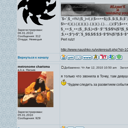
_________________
`$=`;$_=\%!;($_)=/(.)/;$==++$|;($.,$/,$,,$\,$
$!=~/(.)(.).(.)(.)(.)(.)..(.)(.)(.)..(.)......(.)/,$"),$
$_++;$_++;($_,$\,$,)=($~.$"."$;$/$%[$?]$_$
Зарегистрирован:
06.01.2010
;$,++;$^|=$";`$_$\$,$/$:$;$~$*$%[$?]$.$~$
Сообщения: 312
Perl rulz!
Откуда: Немецыя
http://www.naushko.ru/voteresult.php?id=
Вернуться к началу
metronome charisma
Добавлено: Чт Авг 12, 2010 10:50 am
Заголо
a.k.a. Наська
я только что звонила в Точку, там девуш
"будем следить за развитием событий"
Зарегистрирован:
05.01.2010
Сообщения: 929