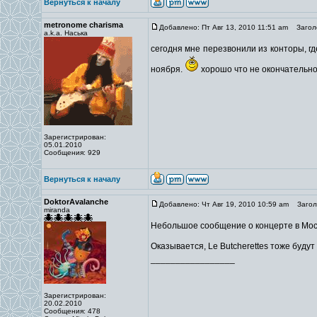
Вернуться к началу
metronome charisma
Добавлено: Пт Авг 13, 2010 11:51 am
Заголо
a.k.a. Наська
сегодня мне перезвонили из конторы, гд
ноября.
хорошо что не окончательно
Зарегистрирован:
05.01.2010
Сообщения: 929
Вернуться к началу
DoktorAvalanche
Добавлено: Чт Авг 19, 2010 10:59 am
Заголо
miranda
Небольшое сообщение о концерте в Мос
Оказывается, Le Butcherettes тоже будут
_________________
Зарегистрирован:
20.02.2010
Сообщения: 478