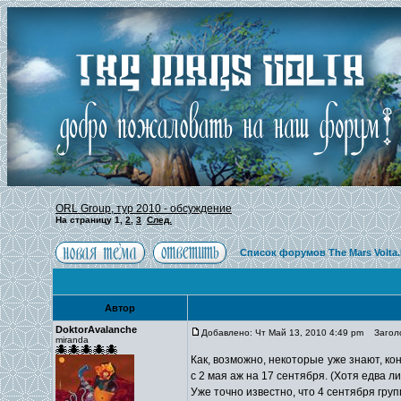
ORL Group, тур 2010 - обсуждение
На страницу
1
,
2
,
3
След.
Список форумов The Mars Volta
Автор
DoktorAvalanche
Добавлено: Чт Май 13, 2010 4:49 pm
Заголов
miranda
Как, возможно, некоторые уже знают, к
с 2 мая аж на 17 сентября. (Хотя едва л
Уже точно известно, что 4 сентября груп