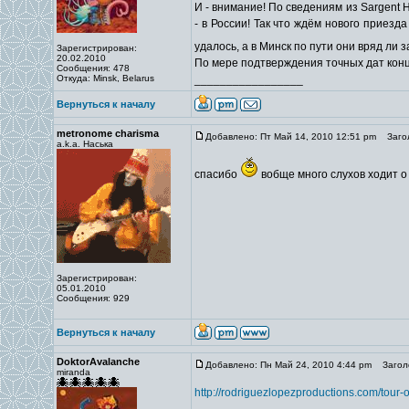
И - внимание! По сведениям из Sargent 
- в России! Так что ждём нового приезд
удалось, а в Минск по пути они вряд ли 
Зарегистрирован:
20.02.2010
По мере подтверждения точных дат кон
Сообщения: 478
Откуда: Minsk, Belarus
_________________
Вернуться к началу
metronome charisma
Добавлено: Пт Май 14, 2010 12:51 pm
Загол
a.k.a. Наська
спасибо
вобще много слухов ходит о 
Зарегистрирован:
05.01.2010
Сообщения: 929
Вернуться к началу
DoktorAvalanche
Добавлено: Пн Май 24, 2010 4:44 pm
Заголо
miranda
http://rodriguezlopezproductions.com/tour-