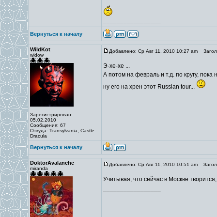
_________________
Вернуться к началу
WildKot
Добавлено: Ср Авг 11, 2010 10:27 am
Заголо
widow
Э-хе-хе ...
А потом на февраль и т.д. по кругу, пока 
ну его на хрен этот Russian tour...
Зарегистрирован:
05.02.2010
Сообщения: 67
Откуда: Transylvania, Castle
Dracula
Вернуться к началу
DoktorAvalanche
Добавлено: Ср Авг 11, 2010 10:51 am
Заголо
miranda
Учитывая, что сейчас в Москве творится,
_________________