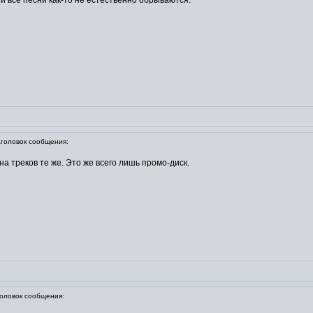
и все песни как-то не естественно обрываются.
оловок сообщения:
а треков те же. Это же всего лишь промо-диск.
ловок сообщения: