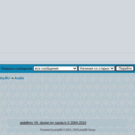
Показать сообщения:
lta.RU
->
Audio
atdidftmv V5. design by nastia b © 2004-2010
Powered by
phpBB
© 2001, 2005 phpBB Group