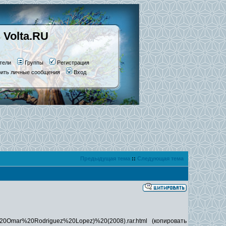
 Volta.RU
тели
Группы
Регистрация
рить личные сообщения
Вход
Предыдущая тема
::
Следующая тема
mar%20Rodriguez%20Lopez)%20(2008).rar.html (копировать