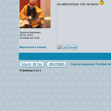
на ампутектруе тож так было
Зарегистрирован:
05.01.2010
Сообщения: 929
Вернуться к началу
Список форумов The Mars Vo
Страница
1
из
1