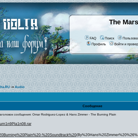
The Mars
FAQ
Поиск
Пользова
Профиль
Войти и прове
lta.RU
->
Audio
Сообщение
оловок сообщения: Omar Rodriguez-Lopez & Hans Zimmer - The Burning Plain
Durn1n9Pla1n08.rar
he%20Burning%20Plain%20-%20Soundtrack%20
(By%20Hans%20Zimmer%20%26%20O