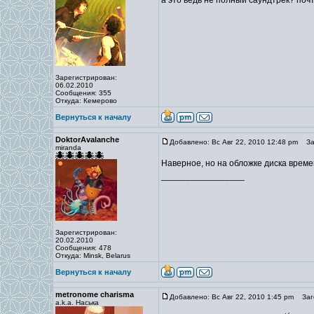
а это ведь не полный саундтрек? почт
Зарегистрирован:
06.02.2010
Сообщения: 355
Откуда: Кемерово
Вернуться к началу
DoktorAvalanche
Добавлено: Вс Авг 22, 2010 12:48 pm
Заг
miranda
Наверное, но на обложке диска времен
_________________
Зарегистрирован:
20.02.2010
Сообщения: 478
Откуда: Minsk, Belarus
Вернуться к началу
metronome charisma
Добавлено: Вс Авг 22, 2010 1:45 pm
Заго
a.k.a. Наська