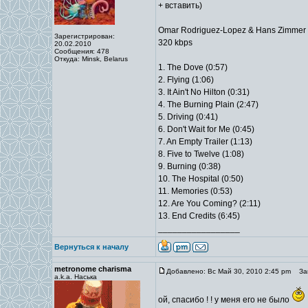
+ вставить)
Omar Rodriguez-Lopez & Hans Zimmer -
Зарегистрирован:
320 kbps
20.02.2010
Сообщения: 478
Откуда: Minsk, Belarus
1. The Dove (0:57)
2. Flying (1:06)
3. It Ain't No Hilton (0:31)
4. The Burning Plain (2:47)
5. Driving (0:41)
6. Don't Wait for Me (0:45)
7. An Empty Trailer (1:13)
8. Five to Twelve (1:08)
9. Burning (0:38)
10. The Hospital (0:50)
11. Memories (0:53)
12. Are You Coming? (2:11)
13. End Credits (6:45)
_________________
Вернуться к началу
metronome charisma
Добавлено: Вс Май 30, 2010 2:45 pm
Заг
a.k.a. Наська
ой, спасибо ! ! у меня его не было