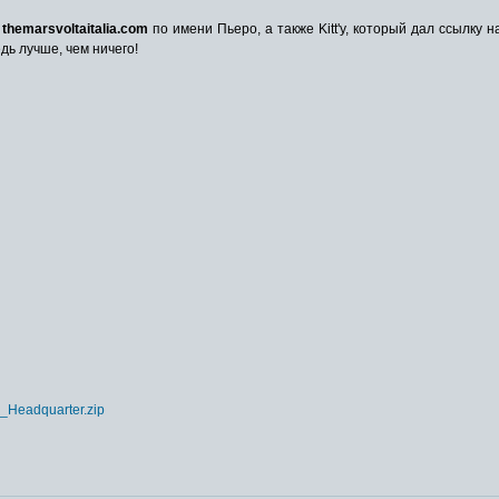
а
themarsvoltaitalia.com
по имени Пьеро, а также Kitt'у, который дал ссылку
дь лучше, чем ничего!
D_Headquarter.zip