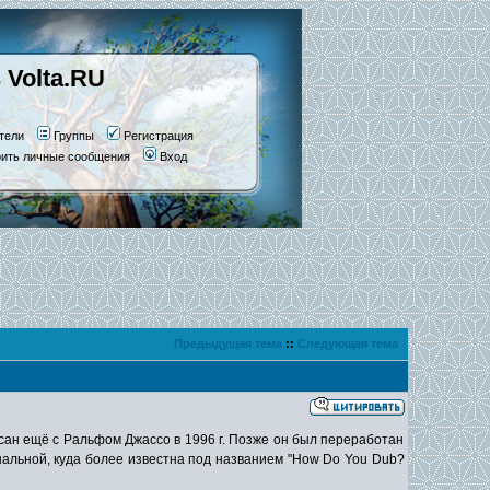
 Volta.RU
тели
Группы
Регистрация
рить личные сообщения
Вход
Предыдущая тема
::
Следующая тема
сан ещё с Ральфом Джассо в 1996 г. Позже он был переработан
гинальной, куда более известна под названием "How Do You Dub?