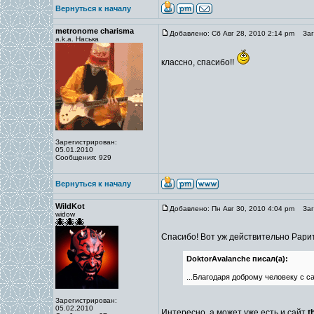
Вернуться к началу
metronome charisma
Добавлено: Сб Авг 28, 2010 2:14 pm
Заго
a.k.a. Наська
классно, спасибо!!
Зарегистрирован:
05.01.2010
Сообщения: 929
Вернуться к началу
WildKot
Добавлено: Пн Авг 30, 2010 4:04 pm
Заго
widow
Спасибо! Вот уж действительно Рари
DoktorAvalanche писал(а):
...Благодаря доброму человеку с с
Зарегистрирован:
05.02.2010
Интересно, а может уже есть и сайт
t