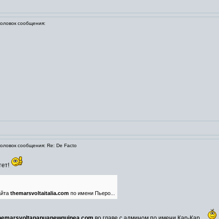
ловок сообщения:
ловок сообщения: Re: De Facto
тет!
айта
themarsvoltaitalia.com
по имени Пьеро...
hemarsvoltapapuanewguinea.com
во главе с админом по имени Кар-Кар ...