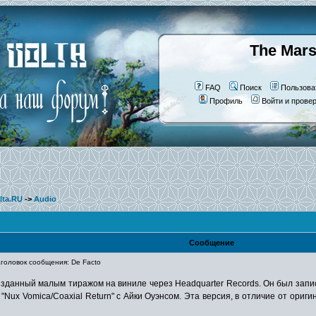
The Mars
FAQ
Поиск
Пользова
Профиль
Войти и прове
lta.RU
->
Audio
Сообщение
оловок сообщения: De Facto
 изданный малым тиражом на виниле через Headquarter Records. Он был запи
а "Nux Vomica/Coaxial Return" с Айки Оуэнсом. Эта версия, в отличие от ори