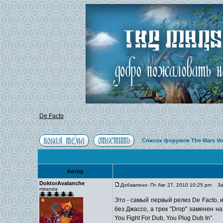
De Facto
Список форумов The Mars Vo
Автор
DoktorAvalanche
Добавлено: Пт Авг 27, 2010 10:25 pm
Заг
miranda
Это - самый первый релиз De Facto,
без Джассо, а трек "Drop" заменен н
You Fight For Dub, You Plug Dub In".