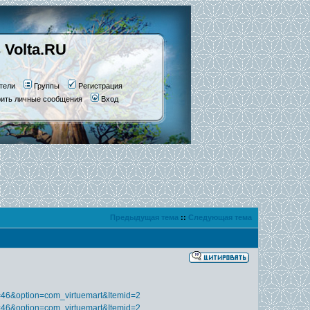
 Volta.RU
тели
Группы
Регистрация
рить личные сообщения
Вход
Предыдущая тема
::
Следующая тема
d=46&option=com_virtuemart&Itemid=2
d=46&option=com_virtuemart&Itemid=2