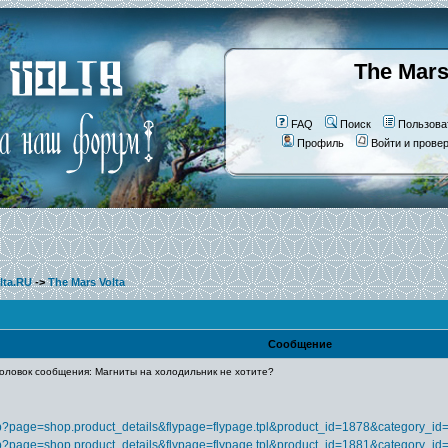
The Mars
FAQ
Поиск
Пользова
Профиль
Войти и прове
lta.RU
->
The Mars Volta
Сообщение
ловок сообщения: Магниты на холодильник не хотите?
php?page=shop.product_details&flypage=flypage.tpl&product_id=1878&category_i
php?page=shop.product_details&flypage=flypage.tpl&product_id=1881&category_i