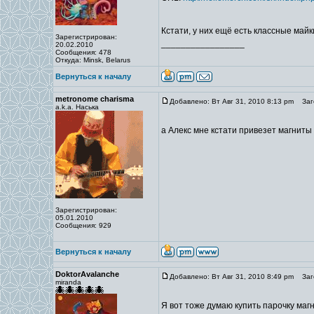
Кстати, у них ещё есть классные май
Зарегистрирован:
_________________
20.02.2010
Сообщения: 478
Откуда: Minsk, Belarus
Вернуться к началу
metronome charisma
Добавлено: Вт Авг 31, 2010 8:13 pm
Заго
a.k.a. Наська
а Алекс мне кстати привезет магниты
Зарегистрирован:
05.01.2010
Сообщения: 929
Вернуться к началу
DoktorAvalanche
Добавлено: Вт Авг 31, 2010 8:49 pm
Заго
miranda
Я вот тоже думаю купить парочку маг