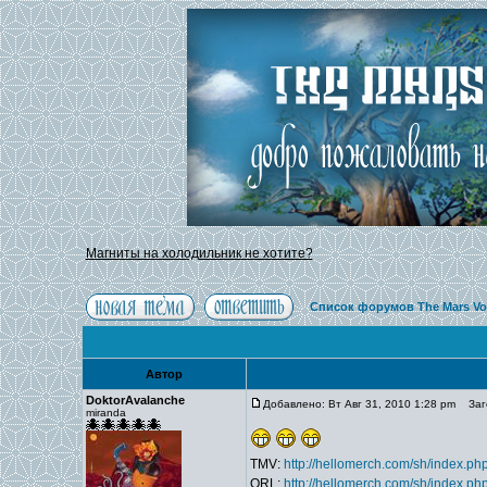
Магниты на холодильник не хотите?
Список форумов The Mars Vo
Автор
DoktorAvalanche
Добавлено: Вт Авг 31, 2010 1:28 pm
Заго
miranda
TMV:
http://hellomerch.com/sh/index.
ORL:
http://hellomerch.com/sh/index.