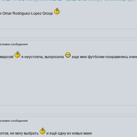
ки Omar Rodriguez-Lopez Group
ловок сообщения:
 марсов!
я неустояла, выпросила
еще мне футболки понравились очень
ловок сообщения:
нитов, не могу выбрать
и ещё одну из новых маек