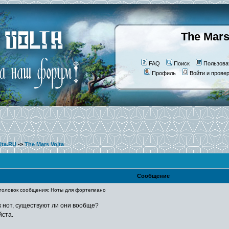
The Mars
FAQ
Поиск
Пользова
Профиль
Войти и прове
lta.RU
->
The Mars Volta
Сообщение
оловок сообщения: Ноты для фортепиано
 нот, существуют ли они вообще?
йста.