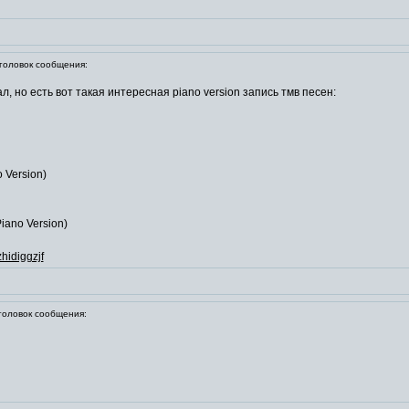
оловок сообщения:
, но есть вот такая интересная piano version запись тмв песен:
o Version)
Piano Version)
hidiggzjf
оловок сообщения: