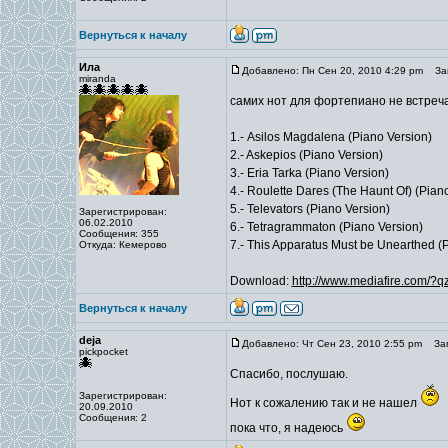
Вернуться к началу
Ила
Добавлено: Пн Сен 20, 2010 4:29 pm
Заг
miranda
самих нот для фортепиано не встречал
1.- Asilos Magdalena (Piano Version)
2.- Askepios (Piano Version)
3.- Eria Tarka (Piano Version)
4.- Roulette Dares (The Haunt Of) (Pian
5.- Televators (Piano Version)
Зарегистрирован:
06.02.2010
6.- Tetragrammaton (Piano Version)
Сообщения: 355
7.- This Apparatus Must be Unearthed (
Откуда: Кемерово
Download:
http://www.mediafire.com/?qz
Вернуться к началу
deja
Добавлено: Чт Сен 23, 2010 2:55 pm
Заг
pickpocket
Спасибо, послушаю.
Зарегистрирован:
Нот к сожалению так и не нашел
20.09.2010
Сообщения: 2
пока что, я надеюсь