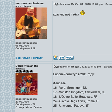
metronome charisma
Добавлено: Пн Окт 04, 2010 10:07 pm
Загол
a.k.a. Наська
красиво поёт тётя
Зарегистрирован:
05.01.2010
Сообщения: 929
Вернуться к началу
DoktorAvalanche
Добавлено: Вт Дек 28, 2010 8:43 pm
Заголов
miranda
Европейский тур в 2011 году:
Февраль:
16 - Vera, Groningen, NL
17 - Winston Kingdom, Amsterdam, NL
18 - L'Ouvre-Boite, Beauvais, FR
Зарегистрирован:
24 - Circolo Degli Artisti, Roma, IT
20.02.2010
Сообщения: 478
25 - Unwound, Padova, IT
Откуда: Minsk, Belarus