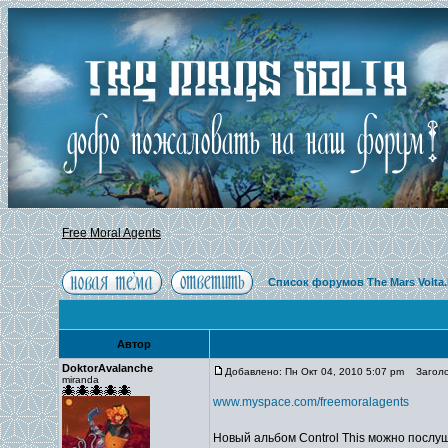
Free Moral Agents
Список форумов The Mars Volta
Автор
DoktorAvalanche
Добавлено: Пн Окт 04, 2010 5:07 pm
Заголов
miranda
www.myspace.com/freemoralagents
Новый альбом Control This можно послу