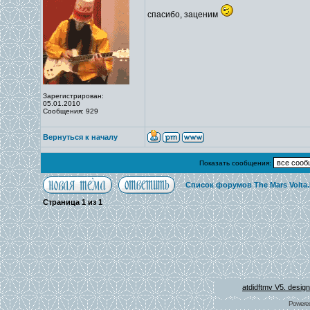
спасибо, заценим
Зарегистрирован:
05.01.2010
Сообщения: 929
Вернуться к началу
Показать сообщения:
Список форумов The Mars Volta
Страница
1
из
1
atdidftmv V5. desig
Powere