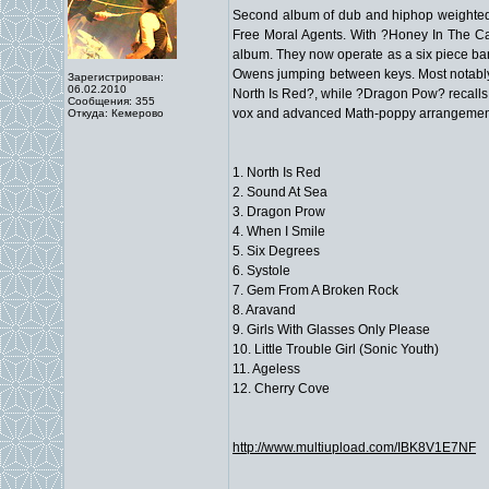
Second album of dub and hiphop weighted
Free Moral Agents. With ?Honey In The Car
album. They now operate as a six piece ba
Owens jumping between keys. Most notably T
Зарегистрирован:
06.02.2010
North Is Red?, while ?Dragon Pow? recall
Сообщения: 355
vox and advanced Math-poppy arrangements
Откуда: Кемерово
1. North Is Red
2. Sound At Sea
3. Dragon Prow
4. When I Smile
5. Six Degrees
6. Systole
7. Gem From A Broken Rock
8. Aravand
9. Girls With Glasses Only Please
10. Little Trouble Girl (Sonic Youth)
11. Ageless
12. Cherry Cove
http://www.multiupload.com/IBK8V1E7NF