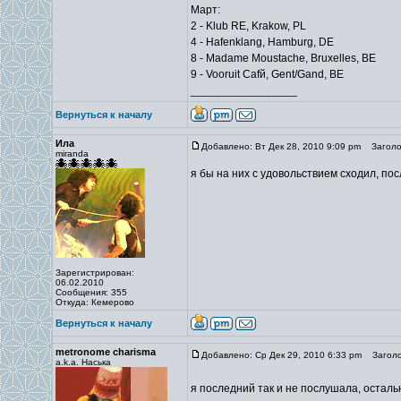
Март:
2 - Klub RE, Krakow, PL
4 - Hafenklang, Hamburg, DE
8 - Madame Moustache, Bruxelles, BE
9 - Vooruit Cafй, Gent/Gand, BE
_________________
Вернуться к началу
Ила
Добавлено: Вт Дек 28, 2010 9:09 pm
Заголов
miranda
я бы на них с удовольствием сходил, пос
Зарегистрирован:
06.02.2010
Сообщения: 355
Откуда: Кемерово
Вернуться к началу
metronome charisma
Добавлено: Ср Дек 29, 2010 6:33 pm
Заголо
a.k.a. Наська
я последний так и не послушала, осталь