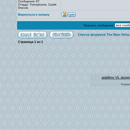
Сообщения: 67
Откуда: Transylvania, Castle
Dracula
Вернуться к началу
Показать сообщения:
Список форумов The Mars Volta
Страница
1
из
1
atdidftmv V5. desig
Powere