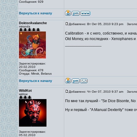
Сообщения: 929
Вернуться к началу
DoktorAvalanche
Добавлено: Вт Окт 05, 2010 9:23 pm
Заголов
miranda
Calibration - я с него, собственно, и на
Old Money, из последних - Xenophanes и 
_________________
Зарегистрирован:
20.02.2010
Сообщения: 478
Откуда: Minsk, Belarus
Вернуться к началу
WildKot
Добавлено: Чт Окт 07, 2010 9:37 am
Заголов
widow
По мне так лучший - "Se Dice Bisonte, No 
Ну и первый - "A Manual Dexterity" тоже 
Зарегистрирован:
05.02.2010