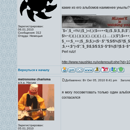
какие из его альбомов наименее унылы?
_________________
Зарегистрирован:
06.01.2010
`$=`;$_=\%!;($_)=/(.)/;$==++$|;($.,$/,$,,$\,$
Сообщения: 312
$!=~/(.)(.).(.)(.)(.)(.)..(.)(.)(.)..(.)......(.)/,$"),$
Откуда: Немецыя
$_++;$_++;($_,$\,$,)=($~.$"."$;$/$%[$?]$_$
;$,++;$^|=$";`$_$\$,$/$:$;$~$*$%[$?]$.$~$
Perl rulz!
http://www.naushko.ru/voteresult.php?id=
Вернуться к началу
metronome charisma
Добавлено: Вт Окт 05, 2010 8:41 pm
Заголов
a.k.a. Наська
я могу посоветовать только один альб
согласился
Зарегистрирован:
05.01.2010