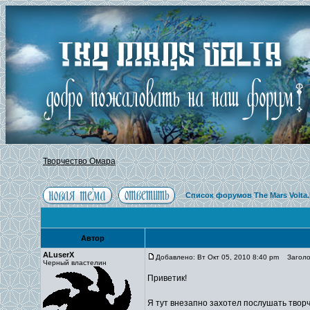
Творчество Омара
Список форумов The Mars Volta
Автор
ALuserX
Добавлено: Вт Окт 05, 2010 8:40 pm
Заголов
Черный властелин
Приветик!
Я тут внезапно захотел послушать творч