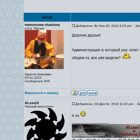
Автор
metronome charisma
Добавлено: Вс Ноя 28, 2010 6:03 pm
Заго
a.k.a. Наська
Дорогие друзья!
Администрация в который раз хочет
общем-то, все уже видели?
Зарегистрирован:
05.01.2010
Сообщения: 929
Вернуться к началу
ALuserX
Добавлено: Сб Дек 04, 2010 11:22 pm
Заг
Черный властелин
я за
_________________