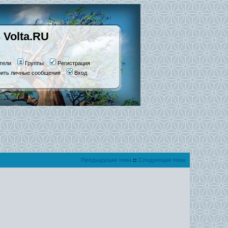
 Volta.RU
тели
Группы
Регистрация
рить личные сообщения
Вход
Предыдущая тема
::
Следующая тема