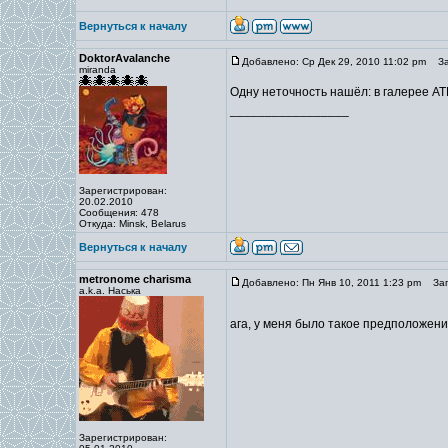
Вернуться к началу
DoktorAvalanche
Добавлено: Ср Дек 29, 2010 11:02 pm
Заг
miranda
Одну неточность нашёл: в галерее ATD
_________________
Зарегистрирован:
20.02.2010
Сообщения: 478
Откуда: Minsk, Belarus
Вернуться к началу
metronome charisma
Добавлено: Пн Янв 10, 2011 1:23 pm
Заго
a.k.a. Наська
ага, у меня было такое предположен
Зарегистрирован: