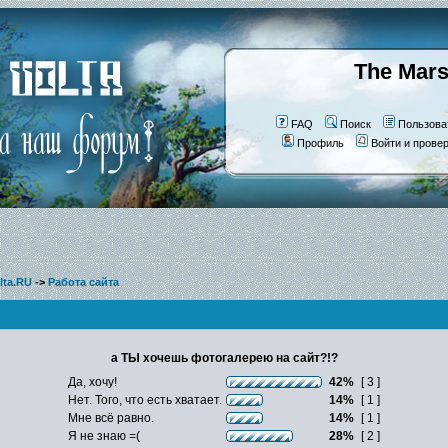
The Mars
FAQ
Поиск
Пользова
Профиль
Войти и прове
lta.RU
->
Работа сайта
а ТЫ хочешь фотогалерею на сайт?!?
Да, хочу!
42%
[ 3 ]
Нет. Того, что есть хватает.
14%
[ 1 ]
Мне всё равно.
14%
[ 1 ]
Я не знаю =(
28%
[ 2 ]