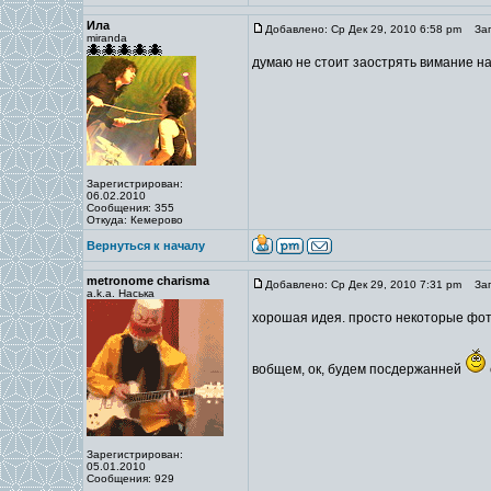
Ила
Добавлено: Ср Дек 29, 2010 6:58 pm
Заго
miranda
думаю не стоит заострять вимание н
Зарегистрирован:
06.02.2010
Сообщения: 355
Откуда: Кемерово
Вернуться к началу
metronome charisma
Добавлено: Ср Дек 29, 2010 7:31 pm
Заго
a.k.a. Наська
хорошая идея. просто некоторые фотк
вобщем, ок, будем посдержанней
Зарегистрирован:
05.01.2010
Сообщения: 929