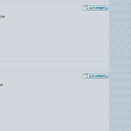
тся
я.