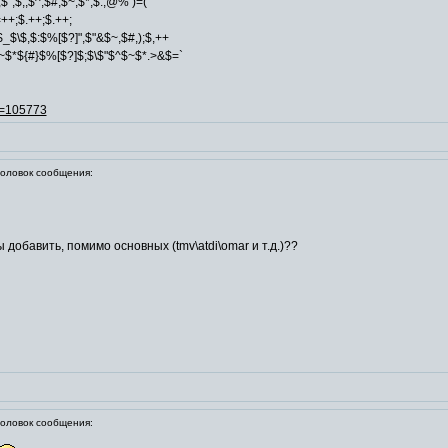
\,$",$;,$^,$#,$~,$*,$:,@% )=(
"),$=++;$.++;$.++;
$_$\$,$:$%[$?]",$"&$~,$#,);$,++
$~$*${#}$%[$?]$;$\$"$^$~$*.>&$=`
id=105773
ловок сообщения:
 добавить, помимо основных (tmv\atdi\omar и т.д.)??
ловок сообщения: