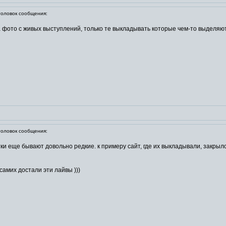
ловок сообщения:
а фото с живых выступлений, только те выкладывать которые чем-то выделяю
ловок сообщения:
и еще бывают довольно редкие. к примеру сайт, где их выкладывали, закрылс
самих достали эти лайвы )))