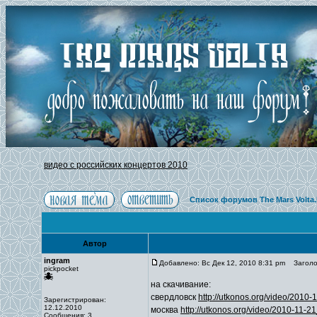
видео с российских концертов 2010
Список форумов The Mars Volta
Автор
ingram
Добавлено: Вс Дек 12, 2010 8:31 pm
Заголов
pickpocket
на скачивание:
свердловск
http://utkonos.org/video/201
Зарегистрирован:
12.12.2010
москва
http://utkonos.org/video/2010-11
Сообщения: 3