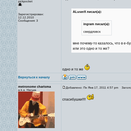
pickpocket
ALuserX писал(а):
Зарегистрирован:
12.12.2010
Сообщения: 3
ingram писал(а):
свердловск
мне почему-то казалось, что в е-б
или это одно и то же?
одно и то же
Вернуться к началу
metronome charisma
Добавлено: Пн Янв 17, 2011 4:57 pm
Заголо
a.k.a. Наська
спасибушки!!!!