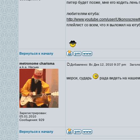
питер будет позже, мне его кодить лень 
любителям ютуба:
http://www.youtube.com/user/Utkonoscre
плейлист со всем, что я выложил на юту
Вернуться к началу
metronome charisma
Добавлено: Вс Дек 12, 2010 9:37 pm
Заголов
a.k.a. Наська
мерси, сударь
рада видеть на наше
Зарегистрирован:
05.01.2010
Сообщения: 929
Вернуться к началу