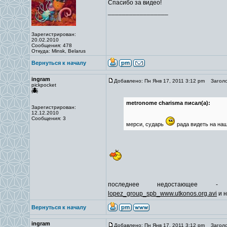
Спасибо за видео!
_________________
Зарегистрирован:
20.02.2010
Сообщения: 478
Откуда: Minsk, Belarus
Вернуться к началу
ingram
Добавлено: Пн Янв 17, 2011 3:12 pm
Заголо
pickpocket
metronome charisma писал(а):
Зарегистрирован:
12.12.2010
Сообщения: 3
мерси, сударь
рада видеть на н
последнее недостающе
lopez_group_spb_www.utkonos.org.avi
и 
Вернуться к началу
ingram
Добавлено: Пн Янв 17, 2011 3:12 pm
Заголо