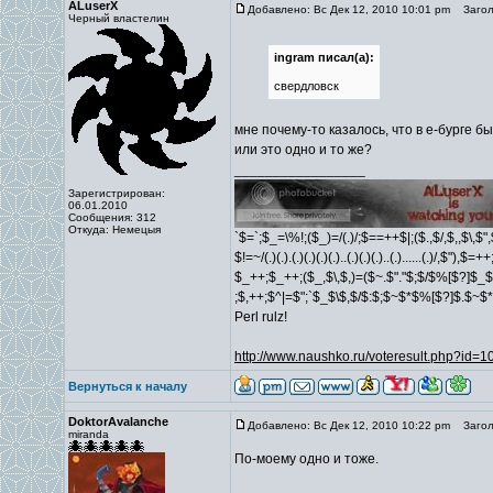
ALuserX
Добавлено: Вс Дек 12, 2010 10:01 pm
Заголо
Черный властелин
ingram писал(а):
свердловск
мне почему-то казалось, что в е-бурге б
или это одно и то же?
_________________
Зарегистрирован:
06.01.2010
Сообщения: 312
Откуда: Немецыя
`$=`;$_=\%!;($_)=/(.)/;$==++$|;($.,$/,$,,$\,$
$!=~/(.)(.).(.)(.)(.)(.)..(.)(.)(.)..(.)......(.)/,$"),$
$_++;$_++;($_,$\,$,)=($~.$"."$;$/$%[$?]$_$
;$,++;$^|=$";`$_$\$,$/$:$;$~$*$%[$?]$.$~$
Perl rulz!
http://www.naushko.ru/voteresult.php?id=
Вернуться к началу
DoktorAvalanche
Добавлено: Вс Дек 12, 2010 10:22 pm
Заголо
miranda
По-моему одно и тоже.