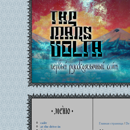
сайт
Главная страница
/
De
at the drive-in