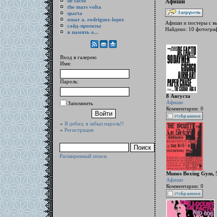
de facto
Афиши
the mars volta
sparta
omar a. rodriguez-lopez
Афиши и постеры с вы
cайд-проекты
Найдено: 10 фотограф
в память о...
Вход в галерею
Имя:
Пароль:
8 Августа
Афиши
Запомнить
Комментарии: 0
»
Я дебил, я забыл пароль!!
»
Регистрация
Расширенный поиск
Munos Boxing Gym, 
Афиши
Комментарии: 0