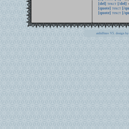
[del]
текст
[/del]
-
[quote]
текст
[/qu
[quote]
текст
[/qu
atdidftmv V5. design by