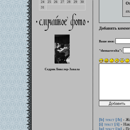
24
25
26
27
28
29
30
От
31
ах
Добавить комме
Ваше имя:
"themarsvolta":
Седрик Бикслер-Завала
[b]
текст
[/b]
- Ж
[i]
текст
[/i]
- Нак
[u]
текст
[/u]
- По