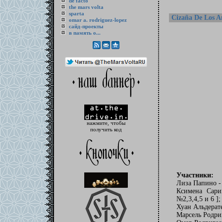
de facto
the mars volta
sparta
Cizaña De Los A
omar a. rodriguez-lopez
cайд-проекты
в память о...
нажмите, чтобы
получить код
Участники:
Лиза Папино - 
Ксимена Сари
№2,3,4,5 и 6 ];
Хуан Альдерате
Марсель Родриг