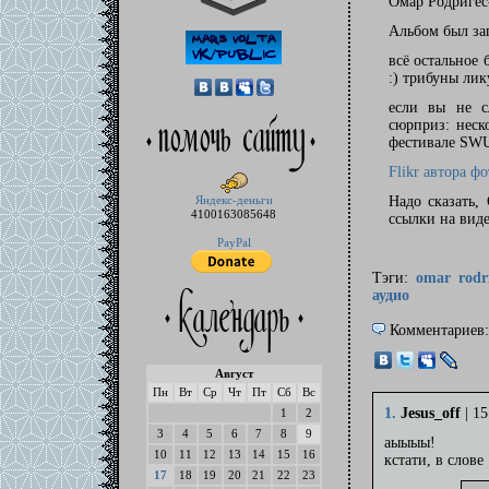
Омар Родригес-
Альбом был зап
всё остальное 
:) трибуны лик
если вы не с
сюрприз: нес
фестивале SWU 
Flikr автора ф
Надо сказать,
Яндекс-деньги
4100163085648
ссылки на виде
PayPal
Тэги:
omar rodri
аудио
Комментариев:
Август
Пн
Вт
Ср
Чт
Пт
Сб
Вс
1.
Jesus_off
| 15
1
2
3
4
5
6
7
8
9
аыыыы!
10
11
12
13
14
15
16
кстати, в слове
17
18
19
20
21
22
23