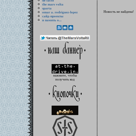
de facto
the mars volta
sparta
Новость не найдена!
omar a. rodriguez-lopez
cайд-проекты
в память о...
нажмите, чтобы
получить код