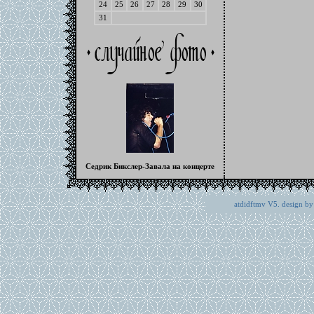
24
25
26
27
28
29
30
31
Седрик Бикслер-Завала на концерте
atdidftmv V5. design by