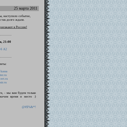
25 марта 2011
ры, наступило событие,
 так долго ждали.
риезжают в Россию!
..............
я, 21:00
уб А2
..............
леты:
 kassa
ter.ru
ert.ru
sir.ru
ти, - мы вам будем только
начим время и место :)
@#$%&*!