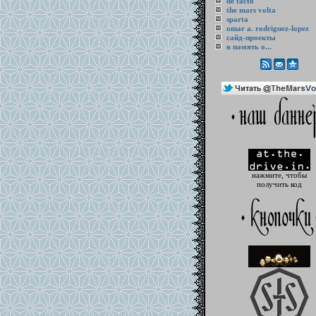
de facto
the mars volta
sparta
omar a. rodriguez-lopez
cайд-проекты
в память о...
нажмите, чтобы
получить код