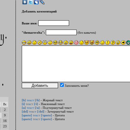
Добавить комментарий
Ваше имя:
"themarsvolta":
(без кавычек)
Запомнить меня?
[b]
текст
[/b]
- Жирный текст
[i]
текст
[/i]
- Наклонный текст
б
Вс
[u]
текст
[/u]
- Подчеркнутый текст
2
[del]
текст
[/del]
- Зачеркнутый текст
9
[quote]
текст
[/quote]
- Цитата
[quote]
текст
[/quote]
- Цитата
16
23