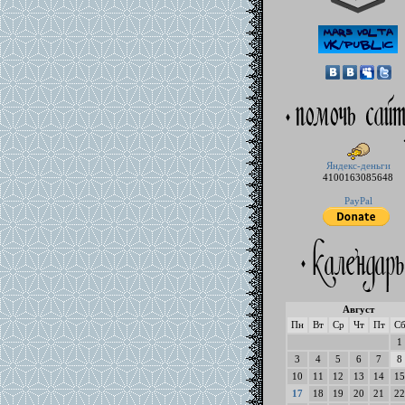
Яндекс-деньги
4100163085648
PayPal
Август
Пн
Вт
Ср
Чт
Пт
С
1
3
4
5
6
7
8
10
11
12
13
14
15
17
18
19
20
21
22