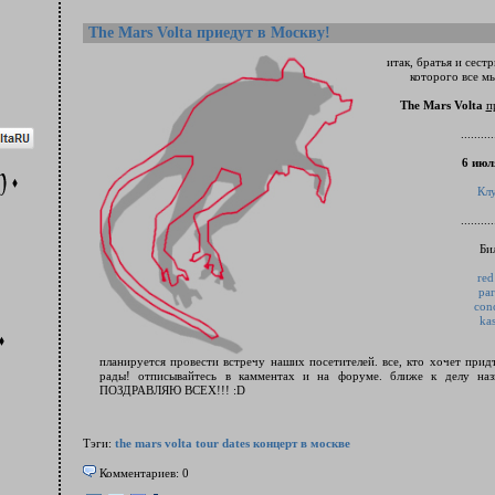
The Mars Volta приедут в Москву!
итак, братья и сест
которого все мы
The Mars Volta
п
..........
6 июл
Кл
..........
Би
red
par
conc
kas
планируется провести встречу наших посетителей. все, кто хочет прид
рады! отписывайтесь в камментах и на форуме. ближе к делу наз
ПОЗДРАВЛЯЮ ВСЕХ!!! :D
Тэги:
the mars volta
tour dates
концерт в москве
Комментариев: 0