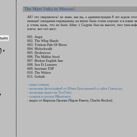
The Mars Volta in Moscow!
АЕ! это свершилось! не знаю, как вы, а администрация 8 лет ждала это
меньше! ожидания оправданны, на випах было очень хорошо и в плане зву
р очень жаль, что не было Айки :( Седрик был на высоте, пил чаек-коф
плечо. вот сет-лист:
001. Aegis
002. The Whip Hands
003. Trinkets Pale Of Moon
004. Molochwalk
005. Dyslexicon
006. The Malkin Jewel
007. Broken English Jam
008. Son Et Lumiere
009. Inertiatic ESP
010. The Widow
011. Goliath
- наша галерея;
- несколько фотографий от Юлии Григорьевой и сайта Газета.ру;
- несколько видео на YouTube;
- галерея в группе ВКонтакте;
- видео от Кирилла Орлова (Чарли Ракета, Charlie Rocket):