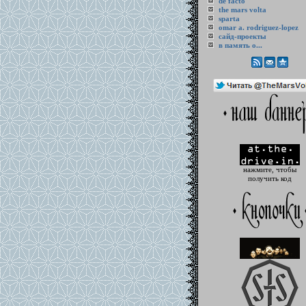
de facto
the mars volta
sparta
omar a. rodriguez-lopez
cайд-проекты
в память о...
нажмите, чтобы
получить код