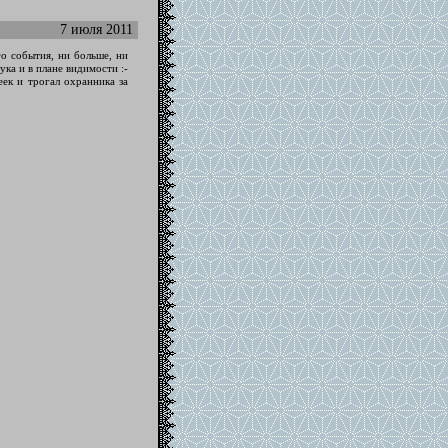
7 июля 2011
го события, ни больше, ни
ка и в плане видимости :-
еек и трогал охранника за