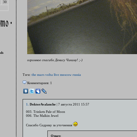
30
nds
огромное спасибо Денису Чикину! ;-)
Тэги:
the mars volta
live
moscow
russia
Комментариев: 1
1.
DoktorAvalanche
| 7 августа 2011 15:57
003. Trinkets Pale of Moon
006. The Malkin Jewel
Спасибо Седрику за уточнения
Ответ: