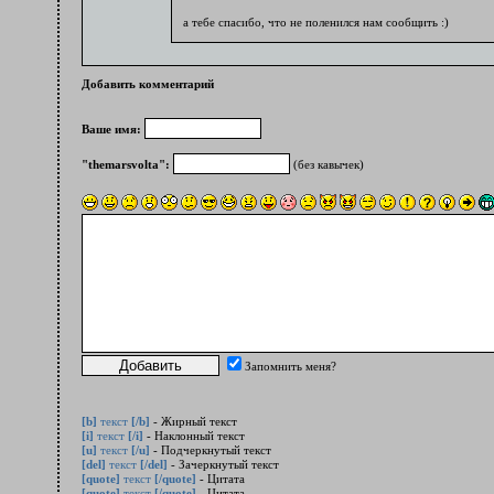
а тебе спасибо, что не поленился нам сообщить :)
Добавить комментарий
Ваше имя:
"themarsvolta":
(без кавычек)
Запомнить меня?
[b]
текст
[/b]
- Жирный текст
[i]
текст
[/i]
- Наклонный текст
[u]
текст
[/u]
- Подчеркнутый текст
[del]
текст
[/del]
- Зачеркнутый текст
[quote]
текст
[/quote]
- Цитата
[quote]
текст
[/quote]
- Цитата