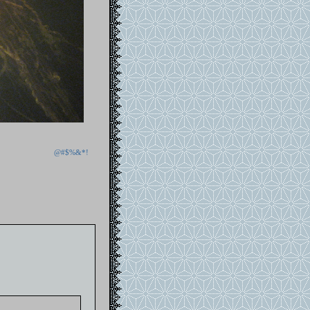
@#$%&*!