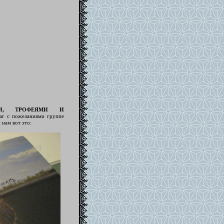
МИ, ТРОФЕЯМИ И
лаг с пожеланиями группе
нам вот это: