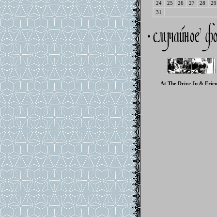
24
25
26
27
28
29
31
At The Drive-In & Frie